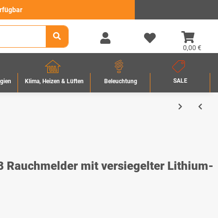
erfügbar
0,00 €
SALE
rgien
Beleuchtung
Klima, Heizen & Lüften
Rauchmelder mit versiegelter Lithium-