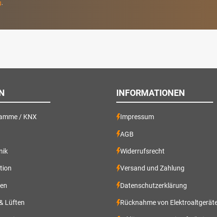
g
.
N
INFORMATIONEN
ramme / KNX
Impressum
AGB
nik
Widerrufsrecht
ation
Versand und Zahlung
gen
Datenschutzerklärung
 & Lüften
Rücknahme von Elektroaltgerät