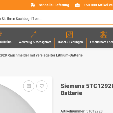
schnelle Lieferung
150.000 Artikel v
stallation
Werkzeug & Messgeräte
Erneuerbare Ene
Kabel & Leitungen
28 Rauchmelder mit versiegelter Lithium-Batterie
Siemens 5TC12928 
Batterie
Artikelnummer:
5TC12928