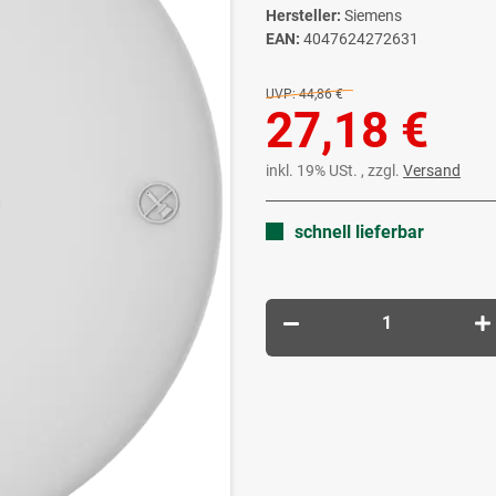
Hersteller:
Siemens
EAN:
4047624272631
UVP:
44,86 €
27,18 €
inkl. 19% USt. , zzgl.
Versand
schnell lieferbar