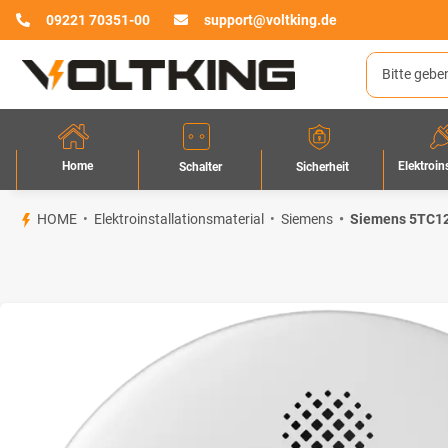
09221 70351-00
support@voltking.de
Home
Elektroin
Sicherheit
Schalter
HOME
Elektroinstallationsmaterial
Siemens
Siemens 5TC129