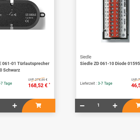
Siedle
E 061-01 Türlautsprecher
Siedle ZD 061-10 Diode 0159
0 Schwarz
UVP:
278,46 €
UVP:
7
-7 Tage
Lieferzeit :
3-7 Tage
*
168,52 €
46,