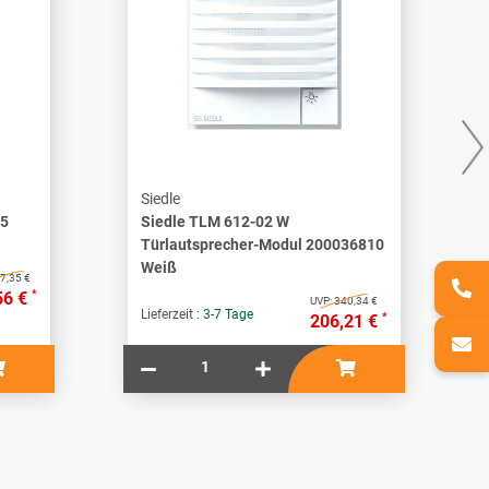
Siedle
55
Siedle TLM 612-02 W
Türlautsprecher-Modul 200036810
Weiß
7,35 €
*
56 €
UVP:
340,34 €
Lieferzeit :
3-7 Tage
*
206,21 €