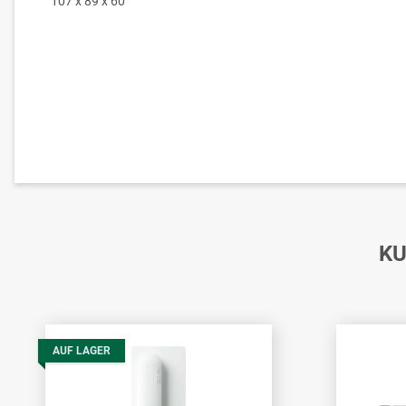
107 x 89 x 60
KU
AUF LAGER