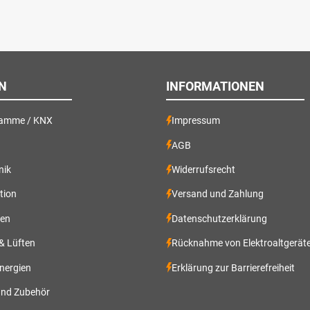
N
INFORMATIONEN
ramme / KNX
Impressum
AGB
nik
Widerrufsrecht
ation
Versand und Zahlung
gen
Datenschutzerklärung
 & Lüften
Rücknahme von Elektroaltgerät
nergien
Erklärung zur Barrierefreiheit
und Zubehör