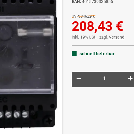
EAN:
4015739335855
UVP:
346,29 €
208,43 €
inkl. 19% USt. , zzgl.
Versand
schnell lieferbar