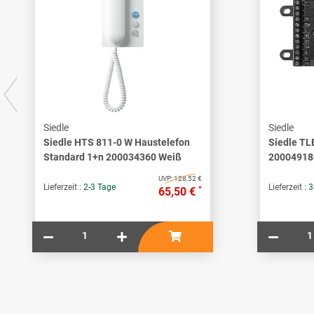
Siedle
Siedle
Siedle HTS 811-0 W Haustelefon
Siedle TL
Standard 1+n 200034360 Weiß
20004918
UVP:
128,52 €
Lieferzeit :
2-3 Tage
Lieferzeit :
3
*
65,50 €