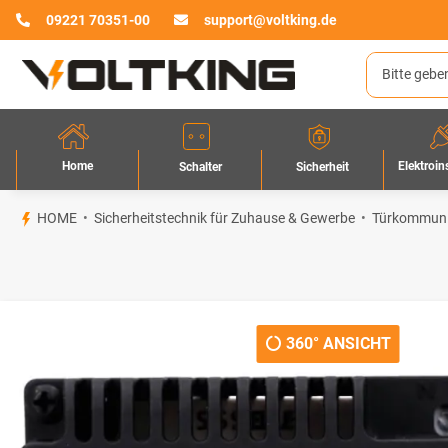
09221 70351-00
support@voltking.de
Home
Elektroin
Sicherheit
Schalter
HOME
Sicherheitstechnik für Zuhause & Gewerbe
Türkommuni
360° ANSICHT