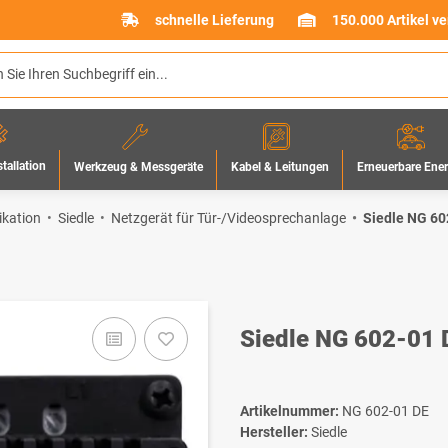
schnelle Lieferung
150.000 Artikel v
stallation
Werkzeug & Messgeräte
Erneuerbare Ene
Kabel & Leitungen
kation
Siedle
Netzgerät für Tür-/Videosprechanlage
Siedle NG 60
Siedle NG 602-01 
Artikelnummer:
NG 602-01 DE
Hersteller:
Siedle