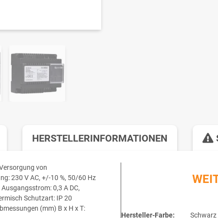
HERSTELLERINFORMATIONEN
r Versorgung von
WEI
g: 230 V AC, +/-10 %, 50/60 Hz
 Ausgangsstrom: 0,3 A DC,
ermisch Schutzart: IP 20
 Abmessungen (mm) B x H x T:
Hersteller-Farbe:
Schwarz