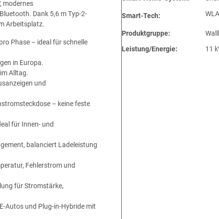
W, modernes
luetooth. Dank 5,6 m Typ-2-
WLAN
Smart-Tech:
m Arbeitsplatz.
Produktgruppe:
Wall
ro Phase – ideal für schnelle
Leistung/Energie:
11 
gen in Europa.
im Alltag.
tusanzeigen und
hstromsteckdose – keine feste
al für Innen- und
gement, balanciert Ladeleistung
peratur, Fehlerstrom und
lung für Stromstärke,
 E-Autos und Plug-in-Hybride mit