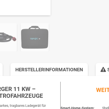
HERSTELLERINFORMATIONEN
S
GER 11 KW –
WEI
KTROFAHRZEUGE
tarkes, tragbares Ladegerät für
Smart-Home-System:
Shel