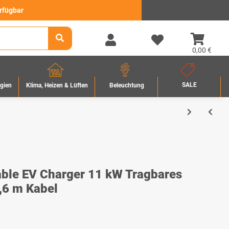
erfügbar
0,00 €
SALE
rgien
Beleuchtung
Klima, Heizen & Lüften
able EV Charger 11 kW Tragbares
,6 m Kabel