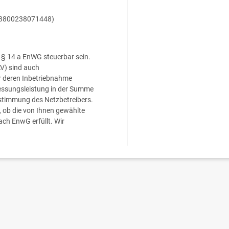
N 3800238071448)
§ 14 a EnWG steuerbar sein.
V) sind auch
r deren Inbetriebnahme
messungsleistung in der Summe
stimmung des Netzbetreibers.
b, ob die von Ihnen gewählte
ch EnwG erfüllt. Wir