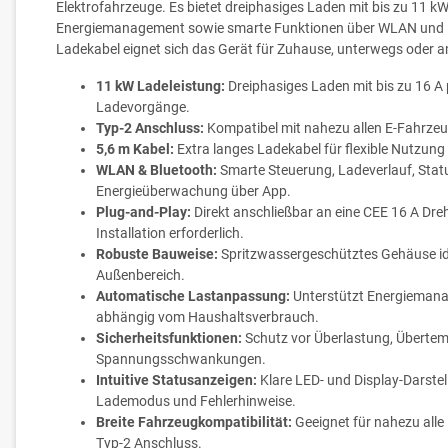
Elektrofahrzeuge. Es bietet dreiphasiges Laden mit bis zu 11 k
Energiemanagement sowie smarte Funktionen über WLAN und B
Ladekabel eignet sich das Gerät für Zuhause, unterwegs oder a
11 kW Ladeleistung:
Dreiphasiges Laden mit bis zu 16 A p
Ladevorgänge.
Typ-2 Anschluss:
Kompatibel mit nahezu allen E-Fahrzeu
5,6 m Kabel:
Extra langes Ladekabel für flexible Nutzung 
WLAN & Bluetooth:
Smarte Steuerung, Ladeverlauf, Sta
Energieüberwachung über App.
Plug-and-Play:
Direkt anschließbar an eine CEE 16 A Dre
Installation erforderlich.
Robuste Bauweise:
Spritzwassergeschütztes Gehäuse ide
Außenbereich.
Automatische Lastanpassung:
Unterstützt Energiemana
abhängig vom Haushaltsverbrauch.
Sicherheitsfunktionen:
Schutz vor Überlastung, Übertem
Spannungsschwankungen.
Intuitive Statusanzeigen:
Klare LED- und Display-Darstel
Lademodus und Fehlerhinweise.
Breite Fahrzeugkompatibilität:
Geeignet für nahezu alle
Typ-2 Anschluss.