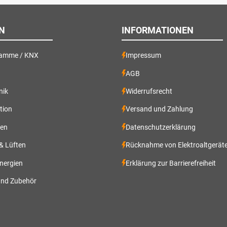
N
INFORMATIONEN
ramme / KNX
Impressum
AGB
nik
Widerrufsrecht
ation
Versand und Zahlung
gen
Datenschutzerklärung
 & Lüften
Rücknahme von Elektroaltgerät
nergien
Erklärung zur Barrierefreiheit
und Zubehör