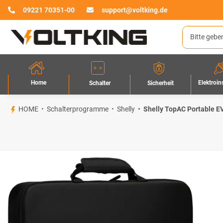
09221 70351-00
support@voltking.de
Home
Elektroin
Sicherheit
Schalter
HOME
Schalterprogramme
Shelly
Shelly TopAC Portable E