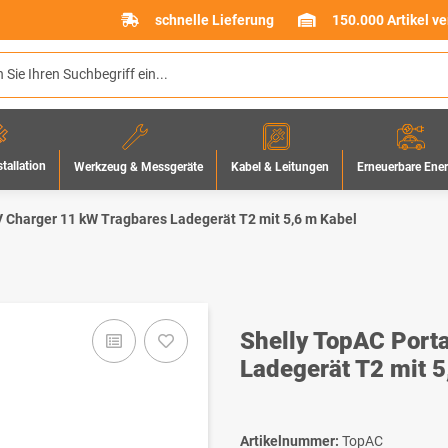
schnelle Lieferung
150.000 Artikel v
stallation
Werkzeug & Messgeräte
Erneuerbare Ene
Kabel & Leitungen
V Charger 11 kW Tragbares Ladegerät T2 mit 5,6 m Kabel
Shelly TopAC Port
Ladegerät T2 mit 5
Artikelnummer:
TopAC