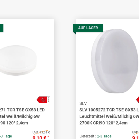
AUF LAGER
G
A
↑
G
SLV
271 TCR TSE GX53 LED
SLV 1005272 TCR TSE GX53 
tel Weiß/Milchig 6W
Leuchtmittel Weiß/Milchig 6
90 120° 2,4cm
2700K CRI90 120° 2,4cm
UVP:
13,69 €
UVP:
-3 Tage
Lieferzeit :
2-3 Tage
*
9,10 €
9,