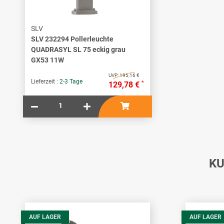
SLV
SLV 232294 Pollerleuchte
QUADRASYL SL 75 eckig grau
GX53 11W
UVP:
195,16 €
Lieferzeit :
2-3 Tage
*
129,78 €
KU
AUF LAGER
AUF LAGER