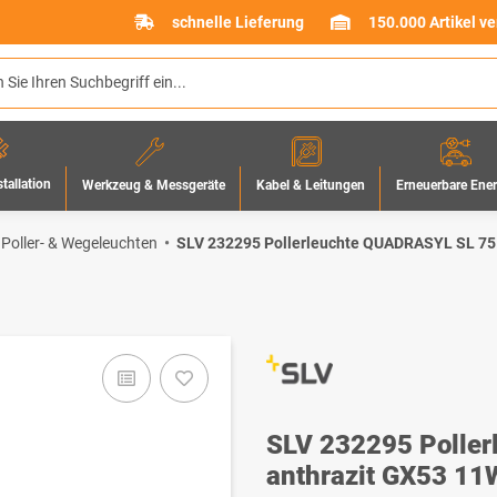
schnelle Lieferung
150.000 Artikel v
stallation
Werkzeug & Messgeräte
Erneuerbare Ene
Kabel & Leitungen
 Poller- & Wegeleuchten
SLV 232295 Pollerleuchte QUADRASYL SL 75 
SLV 232295 Polle
anthrazit GX53 11