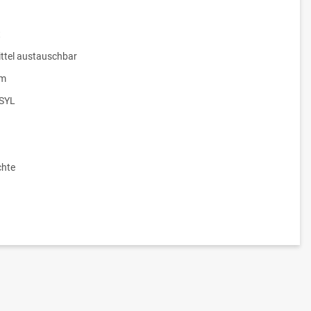
t
ttel austauschbar
um
SYL
hte