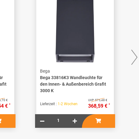
Bega
ür
Bega 33816K3 Wandleuchte für
afit
den Innen- & Außenbereich Grafit
3000 K
,70 €
UVP:
575,48 €
Lieferzeit :
1-2 Wochen
*
*
54 €
368,59 €