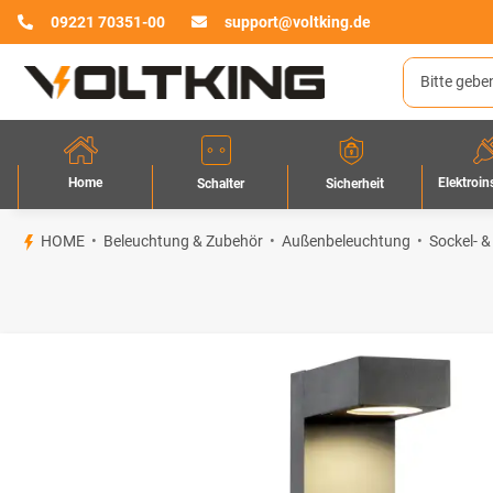
09221 70351-00
support@voltking.de
Home
Elektroin
Sicherheit
Schalter
HOME
Beleuchtung & Zubehör
Außenbeleuchtung
Sockel- &