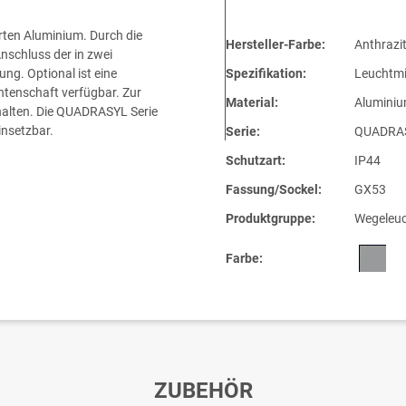
rten Aluminium. Durch die
Hersteller-Farbe:
Anthrazi
nschluss der in zwei
ng. Optional ist eine
Spezifikation:
Leuchtmi
tenschaft verfügbar. Zur
Material:
Alumini
halten. Die QUADRASYL Serie
insetzbar.
Serie:
QUADRA
Schutzart:
IP44
Fassung/Sockel:
GX53
Produktgruppe:
Wegeleuc
Farbe:
ZUBEHÖR