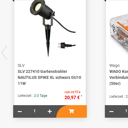
SLV
Wago
SLV 227410 Gartenstrahler
WAGO Kon
NAUTILUS SPIKE XL schwarz GU10
Verbindu
11W
(50er)
UVP:
35,70 €
Lieferzeit :
2-3 Tage
*
Lieferzeit :
2
20,97 €