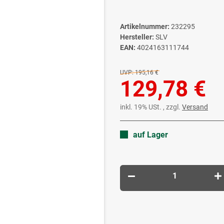
Artikelnummer:
232295
Hersteller:
SLV
EAN:
4024163111744
UVP:
195,16 €
129,78 €
inkl. 19% USt. , zzgl.
Versand
auf Lager