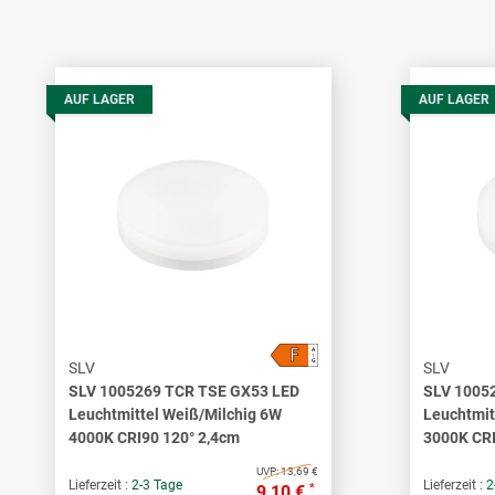
AUF LAGER
AUF LAGER
F
A
↑
G
SLV
SLV
SLV 1005269 TCR TSE GX53 LED
SLV 1005
Leuchtmittel Weiß/Milchig 6W
Leuchtmit
4000K CRI90 120° 2,4cm
3000K CRI
UVP:
13,69 €
Lieferzeit :
2-3 Tage
Lieferzeit :
2
*
9,10 €