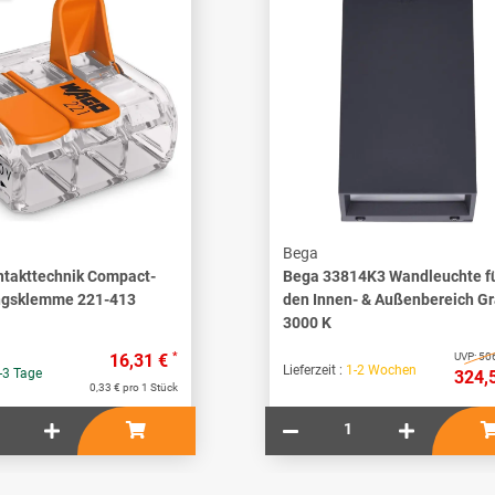
Bega
takttechnik Compact-
Bega 33814K3 Wandleuchte f
ngsklemme 221-413
den Innen- & Außenbereich Gr
3000 K
*
16,31 €
UVP:
506
Lieferzeit :
1-2 Wochen
-3 Tage
324,
0,33 € pro 1 Stück