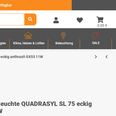
erfügbar
0,00 €
SALE
rgien
Beleuchtung
Klima, Heizen & Lüften
eckig anthrazit GX53 11W
rleuchte QUADRASYL SL 75 eckig
W