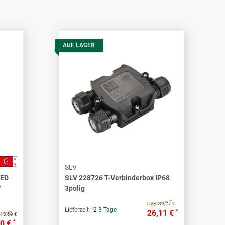
AUF LAGER
G
A
↑
G
SLV
LED
SLV 228726 T-Verbinderbox IP68
W
3polig
UVP:
39,27 €
Lieferzeit :
2-3 Tage
*
26,11 €
13,69 €
*
10 €