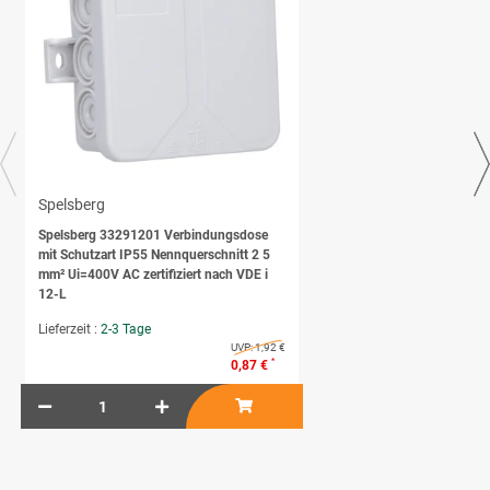
Spelsberg
Spelsberg 33291201 Verbindungsdose
mit Schutzart IP55 Nennquerschnitt 2 5
mm² Ui=400V AC zertifiziert nach VDE i
12-L
Lieferzeit :
2-3 Tage
UVP:
1,92 €
*
0,87 €