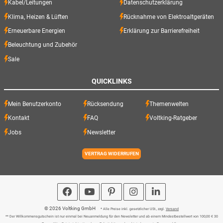
Kabel/Leitungen
Datenschutzerklärung
Klima, Heizen & Lüften
Rücknahme von Elektroaltgeräten
Erneuerbare Energien
Erklärung zur Barrierefreiheit
Beleuchtung und Zubehör
Sale
QUICKLINKS
Mein Benutzerkonto
Rücksendung
Themenwelten
Kontakt
FAQ
Voltking-Ratgeber
Jobs
Newsletter
VERTRAG WIDERRUFEN
© 2026 Voltking GmbH
* Alle Preise inkl. gesetzlicher USt., zzgl.
Versand
** Der Willkommensgutschein ist nur einmal bei Neuanmeldung für den Newsletter und ab einem Mindestbestellwert von 100,00 € 30