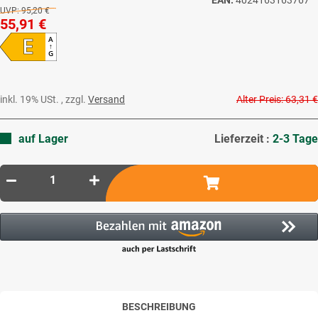
UVP:
95,20 €
55,91 €
E
A
↑
G
inkl. 19% USt. , zzgl.
Versand
Alter Preis: 63,31 €
auf Lager
Lieferzeit :
2-3 Tage
BESCHREIBUNG