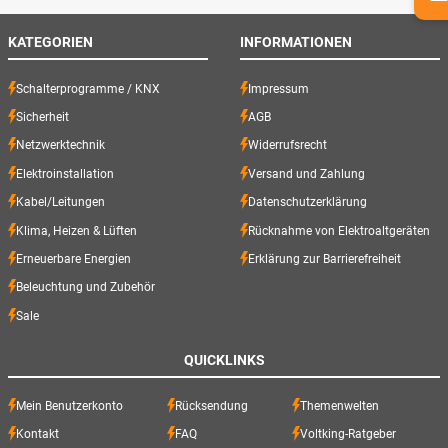
KATEGORIEN
INFORMATIONEN
Schalterprogramme / KNX
Impressum
Sicherheit
AGB
Netzwerktechnik
Widerrufsrecht
Elektroinstallation
Versand und Zahlung
Kabel/Leitungen
Datenschutzerklärung
Klima, Heizen & Lüften
Rücknahme von Elektroaltgeräten
Erneuerbare Energien
Erklärung zur Barrierefreiheit
Beleuchtung und Zubehör
Sale
QUICKLINKS
Mein Benutzerkonto
Rücksendung
Themenwelten
Kontakt
FAQ
Voltking-Ratgeber