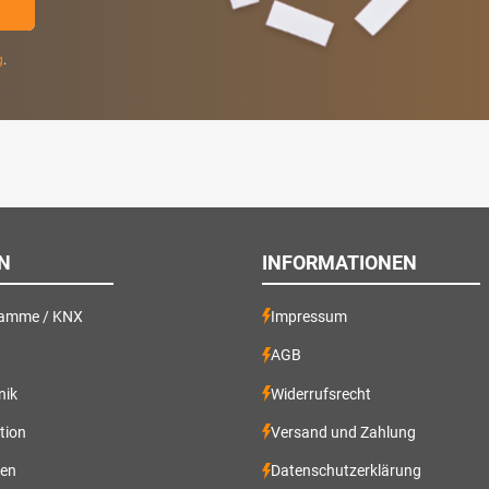
g
.
N
INFORMATIONEN
ramme / KNX
Impressum
AGB
nik
Widerrufsrecht
ation
Versand und Zahlung
gen
Datenschutzerklärung