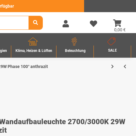
erfügbar
0,00 €
SALE
rgien
Beleuchtung
Klima, Heizen & Lüften
9W Phase 100° anthrazit
I Wandaufbauleuchte 2700/3000K 29W
it