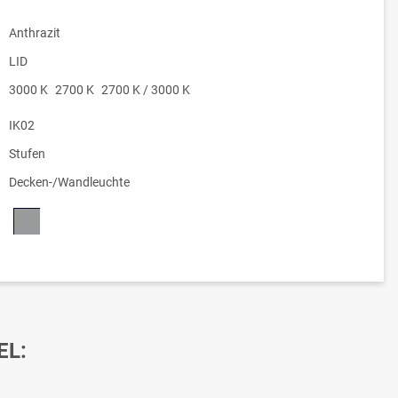
Anthrazit
LID
3000 K
2700 K
2700 K / 3000 K
IK02
Stufen
Decken-/Wandleuchte
EL: