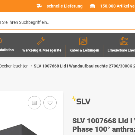
schnelle Lieferung
150.000 Artikel v
stallation
Werkzeug & Messgeräte
Erneuerbare Ene
Kabel & Leitungen
Deckenleuchten
SLV 1007668 Lid I Wandaufbauleuchte 2700/3000K 2
SLV 1007668 Lid 
Phase 100° anthraz