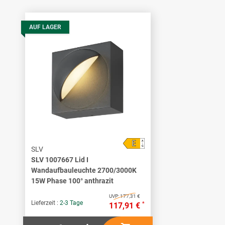
AUF LAGER
E
A
↑
G
SLV
SLV 1007667 Lid I
Wandaufbauleuchte 2700/3000K
15W Phase 100° anthrazit
UVP:
177,31 €
Lieferzeit :
2-3 Tage
*
117,91 €