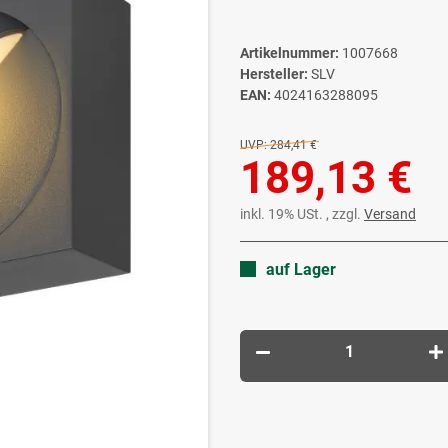
Artikelnummer:
1007668
Hersteller:
SLV
EAN:
4024163288095
UVP:
284,41 €
189,13 €
inkl. 19% USt. , zzgl.
Versand
auf Lager