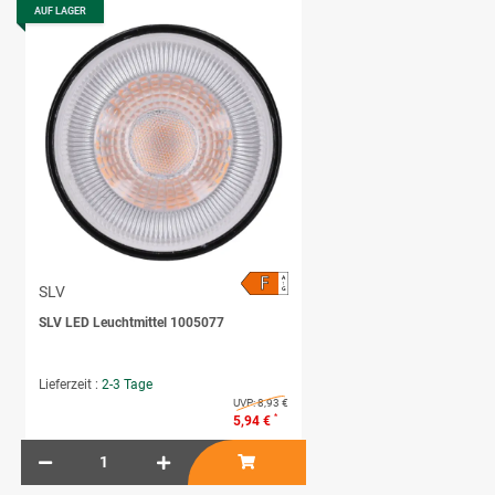
AUF LAGER
F
A
↑
SLV
G
SLV LED Leuchtmittel 1005077
Lieferzeit :
2-3 Tage
UVP:
8,93 €
*
5,94 €