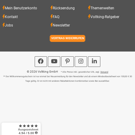
Mein Benutzerkonto
Rücksendung
Themenwelten
Kontakt
FAQ
Voltking-Ratgeber
Jobs
Newsletter
VERTRAG WIDERRUFEN
© 2026 Voltking GmbH
* Alle Preise inkl. gesetzlicher USt., zzgl.
Versand
** Der Willkommensgutschein ist nur einmal bei Neuanmeldung für den Newsletter und ab einem Mindestbestellwert von 100,00 € 30
Tage gültig. Er ist nicht mit anderen Rabattaktionen kombinierbar sowie Bar auszahlbar.