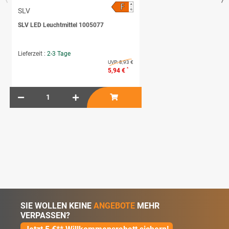
F
A
↑
SLV
G
SLV LED Leuchtmittel 1005077
Lieferzeit :
2-3 Tage
UVP:
8,93 €
*
5,94 €
SIE WOLLEN KEINE
ANGEBOTE
MEHR
VERPASSEN?