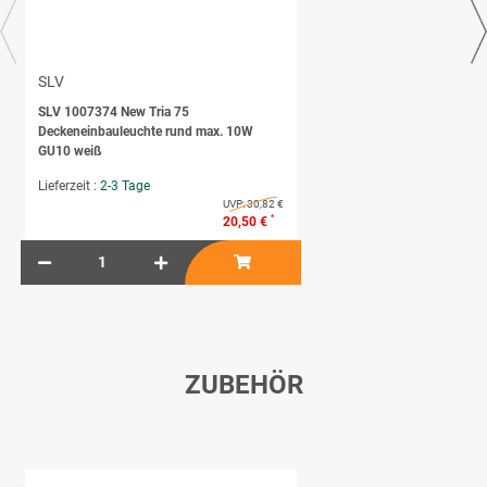
SLV
SLV 1007374 New Tria 75
Deckeneinbauleuchte rund max. 10W
GU10 weiß
Lieferzeit :
2-3 Tage
UVP:
30,82 €
*
20,50 €
ZUBEHÖR