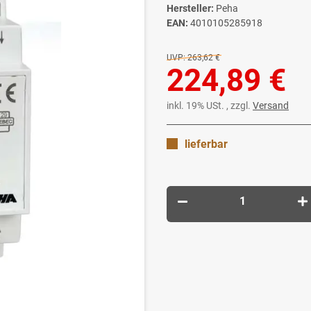
Hersteller:
Peha
EAN:
4010105285918
UVP:
263,62 €
224,89 €
inkl. 19% USt. , zzgl.
Versand
lieferbar