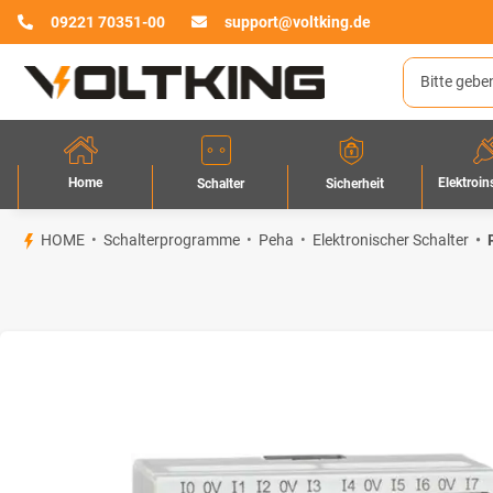
09221 70351-00
support@voltking.de
Home
Elektroin
Sicherheit
Schalter
HOME
Schalterprogramme
Peha
Elektronischer Schalter