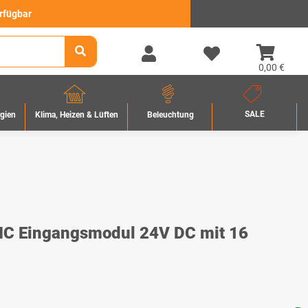
erfügbar
0,00 €
SALE
rgien
Beleuchtung
Klima, Heizen & Lüften
C Eingangsmodul 24V DC mit 16