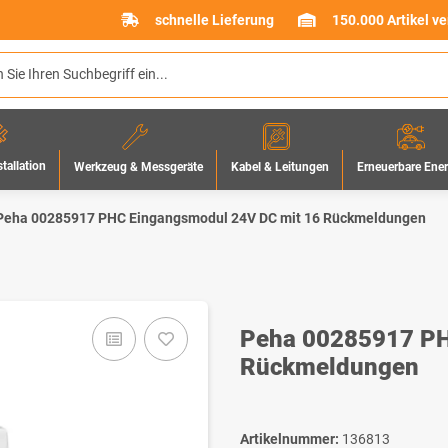
schnelle Lieferung
150.000 Artikel v
stallation
Werkzeug & Messgeräte
Erneuerbare Ene
Kabel & Leitungen
Peha 00285917 PHC Eingangsmodul 24V DC mit 16 Rückmeldungen
Peha 00285917 PH
Rückmeldungen
Artikelnummer:
136813