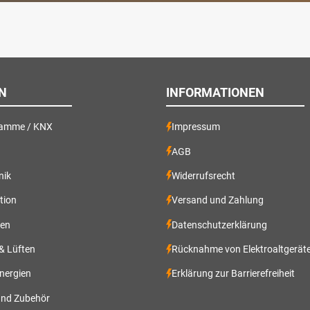
N
INFORMATIONEN
ramme / KNX
Impressum
AGB
nik
Widerrufsrecht
ation
Versand und Zahlung
gen
Datenschutzerklärung
 & Lüften
Rücknahme von Elektroaltgerät
nergien
Erklärung zur Barrierefreiheit
und Zubehör