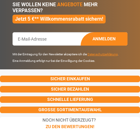
SIE WOLLEN KEINE
ANGEBOTE
MEHR
VERPASSEN?
Jetzt 5 €** Willkommensrabatt sichern!
ANMELDEN
Mit der Eintragung für den Newsletter akzeptiere ich die
Datenschutzerklärung
.
Eine Anmeldung erfolgt nur bei der Einwilligung der Cookies.
SICHER EINKAUFEN
SICHER BEZAHLEN
SCHNELLE LIEFERUNG
GROSSE SORTIMENTAUSWAHL
NOCH NICHT ÜBERZEUGT?
ZU DEN BEWERTUNGEN!