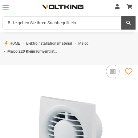
HOME
Elektroinstallationsmaterial
Maico
Maico 229 Kleinraumventilator ECA piano TC mit einstellbarem Nachlauf DN100