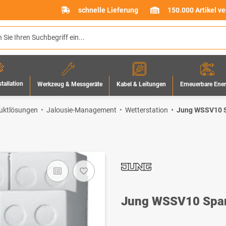
schnelle Lieferung
150.000 Artikel v
stallation
Werkzeug & Messgeräte
Erneuerbare Ene
Kabel & Leitungen
uktlösungen
Jalousie-Management
Wetterstation
Jung WSSV10 S
Jung WSSV10 Spa