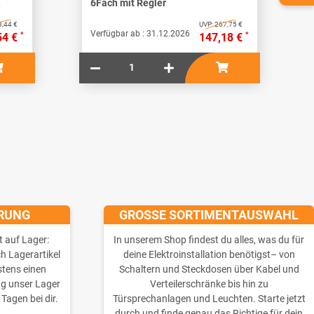
6Fach mit Regler
,44 €
UVP:
267,75 €
Verfügbar ab :
31.12.2026
*
*
54 €
147,18 €
ERUNG
GROSSE SORTIMENTAUSWAHL
t auf Lager:
In unserem Shop findest du alles, was du für
ch Lagerartikel
deine Elektroinstallation benötigst– von
stens einen
Schaltern und Steckdosen über Kabel und
ng unser Lager
Verteilerschränke bis hin zu
 Tagen bei dir.
Türsprechanlagen und Leuchten. Starte jetzt
durch und finde genau das Richtige für dein