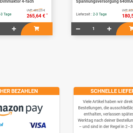
-Dimmaktor 4-fach
Spannungsversorgung 640mA
UVP:
483,25 €
UVP:
328
-3 Tage
Lieferzeit :
2-3 Tage
*
265,64 €
180,
CHER BEZAHLEN
SCHNELLE LIEF
Viele Artikel haben wir direk
Bestellungen, die ausschließli
enthalten, verlassen späte
Werktag nach deiner Bestellu
– und sind in der Regel in 2–3