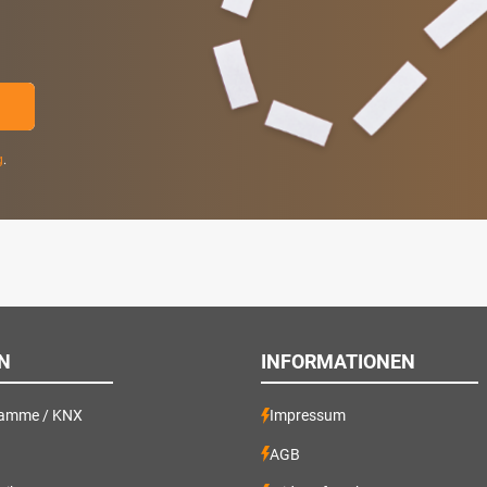
g
.
N
INFORMATIONEN
ramme / KNX
Impressum
AGB