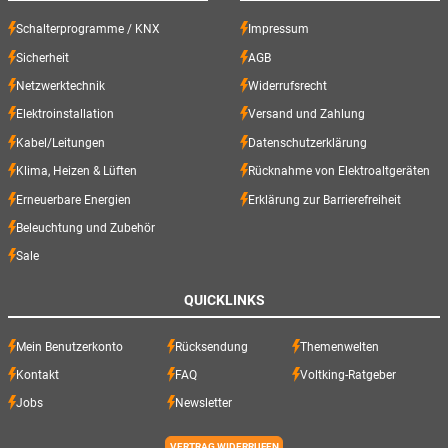
Schalterprogramme / KNX
Impressum
Sicherheit
AGB
Netzwerktechnik
Widerrufsrecht
Elektroinstallation
Versand und Zahlung
Kabel/Leitungen
Datenschutzerklärung
Klima, Heizen & Lüften
Rücknahme von Elektroaltgeräten
Erneuerbare Energien
Erklärung zur Barrierefreiheit
Beleuchtung und Zubehör
Sale
QUICKLINKS
Mein Benutzerkonto
Rücksendung
Themenwelten
Kontakt
FAQ
Voltking-Ratgeber
Jobs
Newsletter
VERTRAG WIDERRUFEN