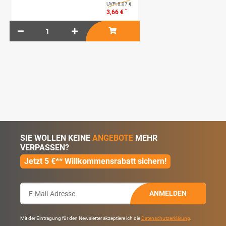
UVP:
8,07 €
*
3,66 €
SIE WOLLEN KEINE
ANGEBOTE
MEHR
VERPASSEN?
Jetzt 5 €** Willkommensrabatt sichern!
ANMELDEN
Mit der Eintragung für den Newsletter akzeptiere ich die
Datenschutzerklärung
.