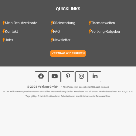
QUICKLINKS
Mein Benutzerkonto
Rücksendung
Themenwelten
Kontakt
FAQ
Voltking-Ratgeber
Jobs
Newsletter
VERTRAG WIDERRUFEN
© 2026 Voltking GmbH
* Alle Preise inkl. gesetzlicher USt., zzgl.
Versand
** Der Willkommensgutschein ist nur einmal bei Neuanmeldung für den Newsletter und ab einem Mindestbestellwert von 100,00 € 30
Tage gültig. Er ist nicht mit anderen Rabattaktionen kombinierbar sowie Bar auszahlbar.