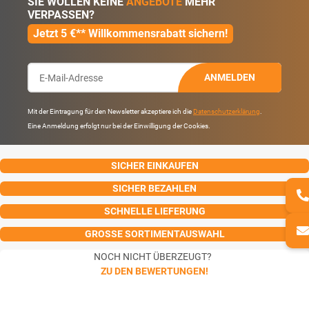
SIE WOLLEN KEINE
ANGEBOTE
MEHR
VERPASSEN?
Jetzt 5 €** Willkommensrabatt sichern!
ANMELDEN
Mit der Eintragung für den Newsletter akzeptiere ich die
Datenschutzerklärung
.
Eine Anmeldung erfolgt nur bei der Einwilligung der Cookies.
SICHER EINKAUFEN
SICHER BEZAHLEN
SCHNELLE LIEFERUNG
GROSSE SORTIMENTAUSWAHL
NOCH NICHT ÜBERZEUGT?
ZU DEN BEWERTUNGEN!