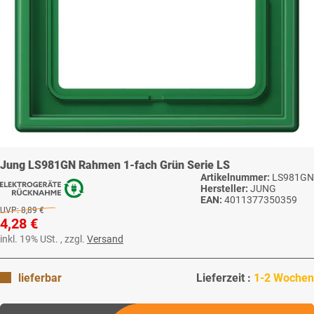
Jung LS981GN Rahmen 1-fach Grün Serie LS
Artikelnummer:
LS981GN
Hersteller:
JUNG
EAN:
4011377350359
UVP:
8,89 €
4,28 €
inkl. 19% USt. , zzgl.
Versand
lieferbar
Lieferzeit :
1-2 Wochen