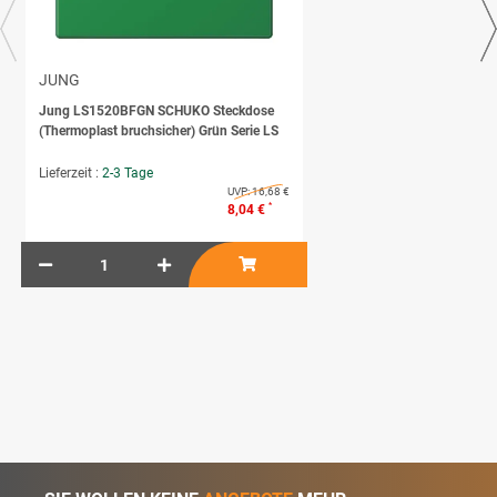
JUNG
Jung LS1520BFGN SCHUKO Steckdose
(Thermoplast bruchsicher) Grün Serie LS
Lieferzeit :
2-3 Tage
UVP:
16,68 €
*
8,04 €