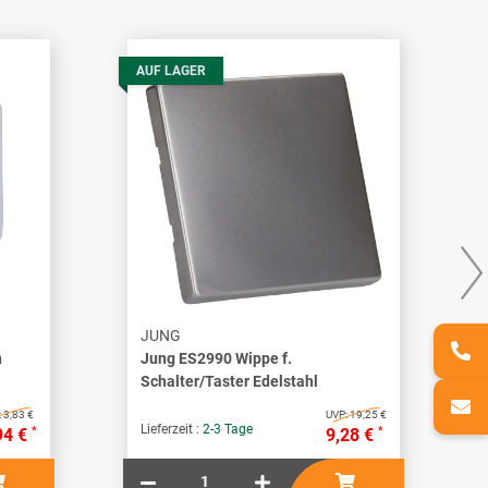
AUF LAGER
JUNG
h
Jung ES2990 Wippe f.
Schalter/Taster Edelstahl
:
3,83 €
UVP:
19,25 €
Lieferzeit :
2-3 Tage
*
*
94 €
9,28 €