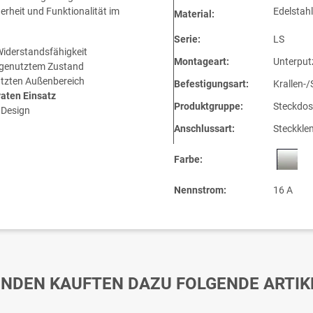
erheit und Funktionalität im
Edelstahl
Material:
Serie:
LS
Widerstandsfähigkeit
Montageart:
Unterput
ungenutztem Zustand
ützten Außenbereich
Befestigungsart:
Krallen-
vaten Einsatz
Produktgruppe:
Steckdos
s Design
Anschlussart:
Steckkl
Farbe:
Nennstrom:
16 A
NDEN KAUFTEN DAZU FOLGENDE ARTIK