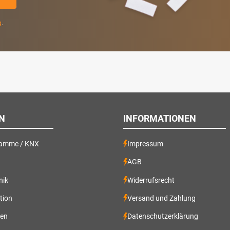
g
.
N
INFORMATIONEN
ramme / KNX
Impressum
AGB
nik
Widerrufsrecht
ation
Versand und Zahlung
gen
Datenschutzerklärung