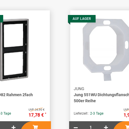
AUF LAGER
JUNG
982 Rahmen 2fach
Jung 551WU Dichtungsflansc
500er Reihe
UVP:
36,90 €
UVP
-3 Tage
Lieferzeit :
2-3 Tage
*
17,78 €
1,