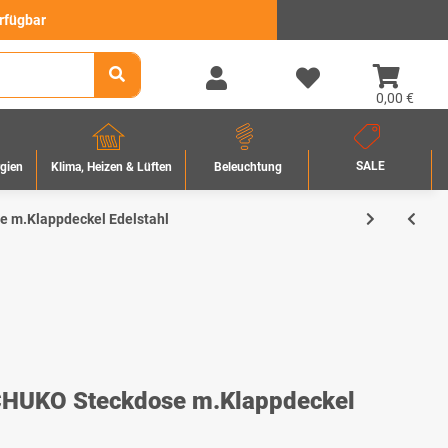
erfügbar
0,00 €
SALE
rgien
Beleuchtung
Klima, Heizen & Lüften
 m.Klappdeckel Edelstahl
HUKO Steckdose m.Klappdeckel