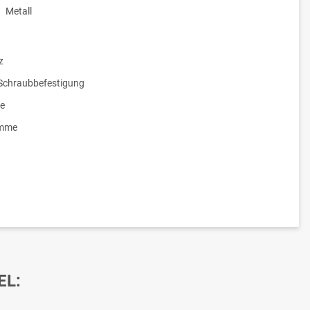
Metall
z
/Schraubbefestigung
e
emme
EL: