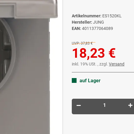
Artikelnummer:
ES1520KL
Hersteller:
JUNG
EAN:
4011377064089
UVP:
37,83 €
18,23 €
inkl. 19% USt. , zzgl.
Versand
auf Lager