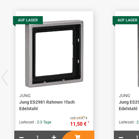
AUF LAGER
AUF LAGER
JUNG
JUNG
Jung ES2981 Rahmen 1fach
Jung ES2
Edelstahl
Edelstahl
UVP:
23,87 €
Lieferzeit :
2-3 Tage
Lieferzeit :
2
*
11,50 €