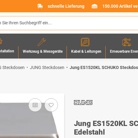
schnelle Lieferung
150.000 Artikel v
stallation
Werkzeug & Messgeräte
Erneuerbare Ene
Kabel & Leitungen
 Steckdosen
JUNG Steckdosen
Jung ES1520KL SCHUKO Steckdose
Jung ES1520KL SC
Edelstahl