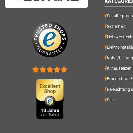
KATEGORIE
Schalterprog
Sicherheit
Netzwerktech
Elektroinstall
Kabel/Leitun
Klima, Heizen
Erneuerbare E
Beleuchtung 
Sale