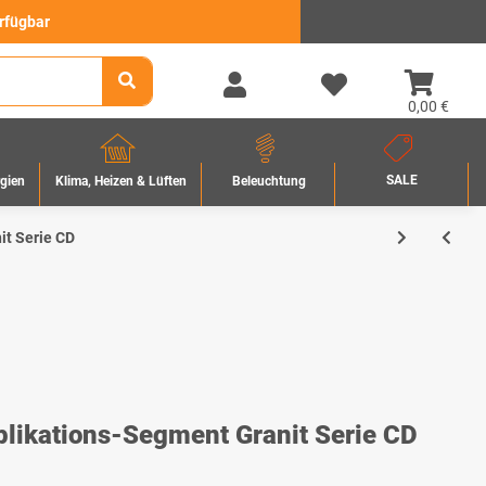
erfügbar
0,00 €
SALE
rgien
Beleuchtung
Klima, Heizen & Lüften
t Serie CD
ikations-Segment Granit Serie CD