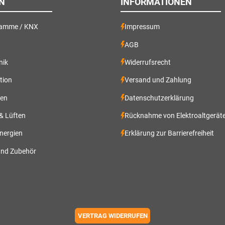
N
INFORMATIONEN
ramme / KNX
Impressum
AGB
nik
Widerrufsrecht
ation
Versand und Zahlung
gen
Datenschutzerklärung
 & Lüften
Rücknahme von Elektroaltgerät
nergien
Erklärung zur Barrierefreiheit
und Zubehör
VERTRAG WIDERRUFEN