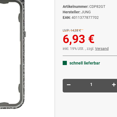
Artikelnummer:
CDP82GT
Hersteller:
JUNG
EAN:
4011377877702
UVP:
14,38 €
6,93 €
inkl. 19% USt. , zzgl.
Versand
schnell lieferbar