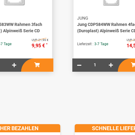
JUNG
583WW Rahmen 3fach
Jung CDP584WW Rahmen 4fa
t) Alpinweiß Serie CD
(Duroplast) Alpinweiß Serie C
UVP:
21,96 €
UVP:
3
-7 Tage
Lieferzeit :
3-7 Tage
*
9,95 €
14,
CHER BEZAHLEN
SCHNELLE LIEF