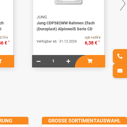
JUNG
ch
Jung CDP582WW Rahmen 2fach
D
(Duroplast) Alpinweiß Serie CD
2,13 €
UVP:
14,09 €
Verfügbar ab :
31.12.2026
*
*
56 €
6,38 €
ERUNG
GROSSE SORTIMENTAUSWAHL