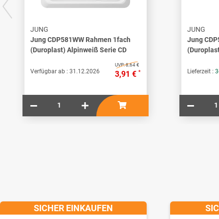
JUNG
JUNG
Jung CDP581WW Rahmen 1fach
Jung CDP
(Duroplast) Alpinweiß Serie CD
(Duroplas
UVP:
8,64 €
Verfügbar ab :
31.12.2026
Lieferzeit :
3
*
3,91 €
SICHER EINKAUFEN
SI