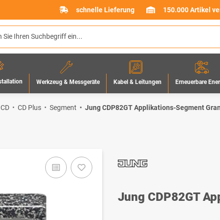
schnelle Lieferung
150.000 Artikel v
stallation
Werkzeug & Messgeräte
Erneuerbare Ene
Kabel & Leitungen
 CD
CD Plus
Segment
Jung CDP82GT Applikations-Segment Grani
Jung CDP82GT Appl