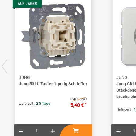
AUF LAGER
JUNG
JUNG
Jung 531U Taster 1-polig Schließer
Jung CD1
Steckdose
bruchsich
UVP:
14,09 €
Lieferzeit :
2-3 Tage
*
5,40 €
Lieferzeit :
3