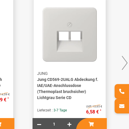
JUNG
h
Jung CD569-2UALG Abdeckung f.
D
IAE/UAE-Anschlussdose
(Thermoplast bruchsicher)
14,09 €
Lichtgrau Serie CD
*
79 €
UVP:
13,65 €
Lieferzeit :
3-7 Tage
*
6,58 €