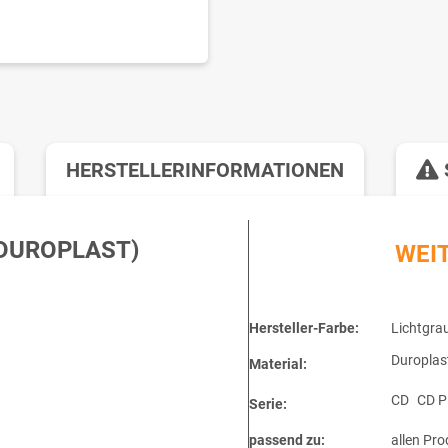
HERSTELLERINFORMATIONEN
DUROPLAST)
WEI
Hersteller-Farbe:
Lichtgra
Duroplas
Material:
CD
CD P
Serie:
passend zu:
allen Pro