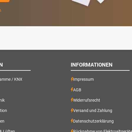
g
.
N
INFORMATIONEN
ramme / KNX
Impressum
AGB
nik
Widerrufsrecht
ation
Versand und Zahlung
gen
Datenschutzerklärung
 & Lüften
Rücknahme von Elektroaltgerät