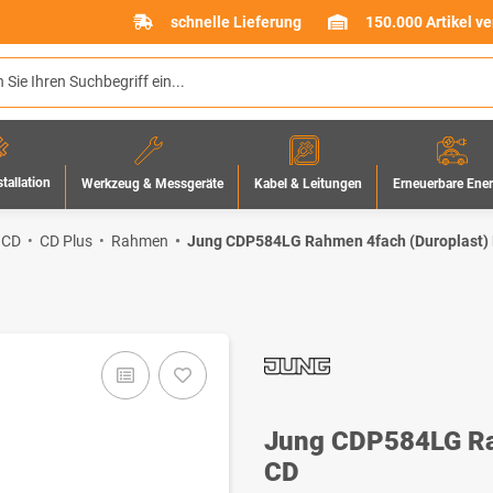
schnelle Lieferung
150.000 Artikel v
stallation
Werkzeug & Messgeräte
Erneuerbare Ene
Kabel & Leitungen
 CD
CD Plus
Rahmen
Jung CDP584LG Rahmen 4fach (Duroplast) 
Jung CDP584LG Rah
CD