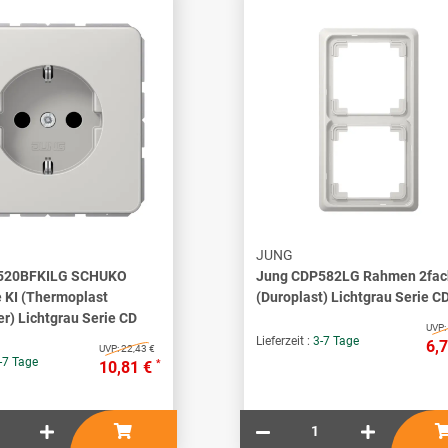
JUNG
520BFKILG SCHUKO
Jung CDP582LG Rahmen 2fac
 KI (Thermoplast
(Duroplast) Lichtgrau Serie C
er) Lichtgrau Serie CD
UVP:
Lieferzeit :
3-7 Tage
6,
UVP:
22,43 €
-7 Tage
*
10,81 €