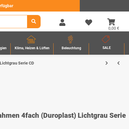
erfügbar
0,00 €
SALE
rgien
Beleuchtung
Klima, Heizen & Lüften
Lichtgrau Serie CD
men 4fach (Duroplast) Lichtgrau Serie