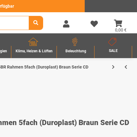
erfügbar
0,00 €
SALE
rgien
Beleuchtung
Klima, Heizen & Lüften
BR Rahmen 5fach (Duroplast) Braun Serie CD
en 5fach (Duroplast) Braun Serie CD