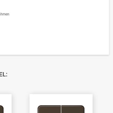
ahmen
EL: