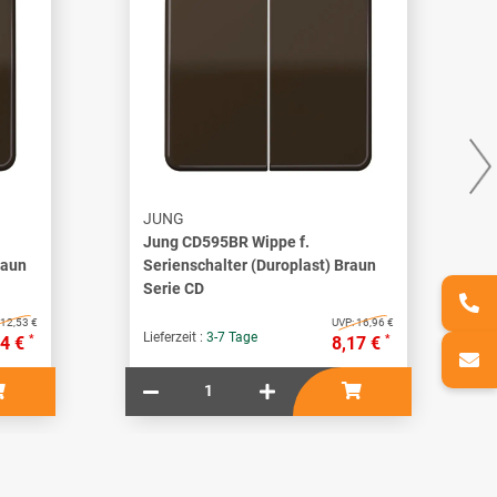
JUNG
Jung CD595BR Wippe f.
raun
Serienschalter (Duroplast) Braun
Serie CD
12,53 €
UVP:
16,96 €
Lieferzeit :
3-7 Tage
*
*
04 €
8,17 €