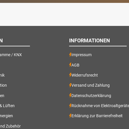
N
INFORMATIONEN
ramme / KNX
Impressum
AGB
nik
Widerrufsrecht
ation
Versand und Zahlung
gen
Datenschutzerklärung
 & Lüften
Rücknahme von Elektroaltgerät
nergien
Erklärung zur Barrierefreiheit
und Zubehör