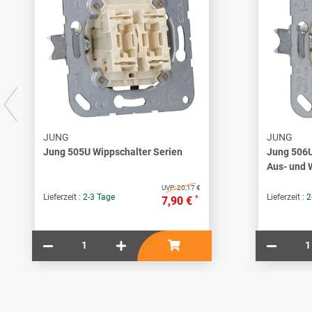
JUNG
JUNG
Jung 505U Wippschalter Serien
Jung 506U
Aus- und 
UVP:
20,17 €
Lieferzeit :
2-3 Tage
Lieferzeit :
2
*
7,90 €