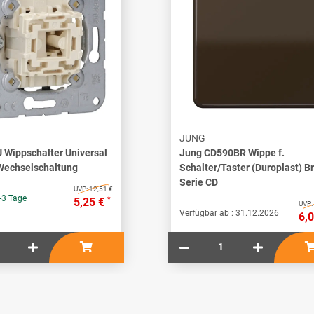
JUNG
 Wippschalter Universal
Jung CD590BR Wippe f.
Wechselschaltung
Schalter/Taster (Duroplast) B
Serie CD
UVP:
12,51 €
-3 Tage
*
5,25 €
UVP:
Verfügbar ab :
31.12.2026
6,