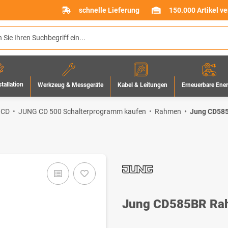
schnelle Lieferung
150.000 Artikel v
stallation
Werkzeug & Messgeräte
Erneuerbare Ene
Kabel & Leitungen
 CD
JUNG CD 500 Schalterprogramm kaufen
Rahmen
Jung CD585
Jung CD585BR Rahm