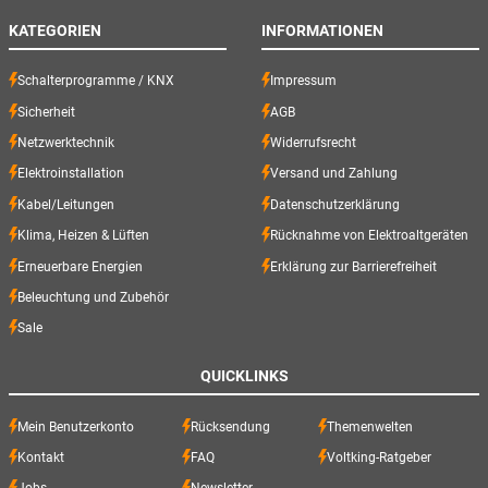
KATEGORIEN
INFORMATIONEN
Schalterprogramme / KNX
Impressum
Sicherheit
AGB
Netzwerktechnik
Widerrufsrecht
Elektroinstallation
Versand und Zahlung
Kabel/Leitungen
Datenschutzerklärung
Klima, Heizen & Lüften
Rücknahme von Elektroaltgeräten
Erneuerbare Energien
Erklärung zur Barrierefreiheit
Beleuchtung und Zubehör
Sale
QUICKLINKS
Mein Benutzerkonto
Rücksendung
Themenwelten
Kontakt
FAQ
Voltking-Ratgeber