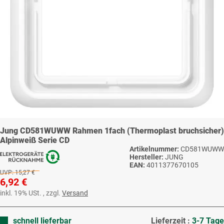
Jung CD581WUWW Rahmen 1fach (Thermoplast bruchsicher)
Alpinweiß Serie CD
Artikelnummer:
CD581WUWW
Hersteller:
JUNG
EAN:
4011377670105
UVP:
15,27 €
6,92 €
inkl. 19% USt. , zzgl.
Versand
schnell lieferbar
Lieferzeit :
3-7 Tage