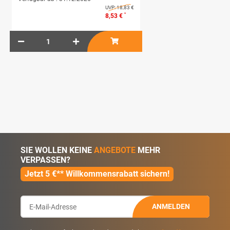
UVP:
18,83 €
*
8,53 €
SIE WOLLEN KEINE
ANGEBOTE
MEHR
VERPASSEN?
Jetzt 5 €** Willkommensrabatt sichern!
ANMELDEN