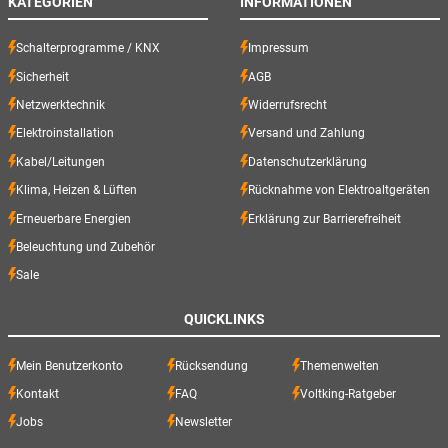
KATEGORIEN
INFORMATIONEN
Schalterprogramme / KNX
Impressum
Sicherheit
AGB
Netzwerktechnik
Widerrufsrecht
Elektroinstallation
Versand und Zahlung
Kabel/Leitungen
Datenschutzerklärung
Klima, Heizen & Lüften
Rücknahme von Elektroaltgeräten
Erneuerbare Energien
Erklärung zur Barrierefreiheit
Beleuchtung und Zubehör
Sale
QUICKLINKS
Mein Benutzerkonto
Rücksendung
Themenwelten
Kontakt
FAQ
Voltking-Ratgeber
Jobs
Newsletter