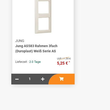
JUNG
Jung AS583 Rahmen 3fach
(Duroplast) Weiß Serie AS
UVP:
11,59 €
Lieferzeit :
2-3 Tage
*
5,25 €