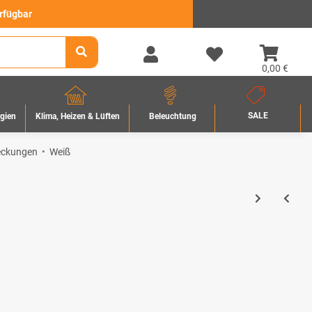
erfügbar
0,00 €
SALE
rgien
Beleuchtung
Klima, Heizen & Lüften
eckungen
Weiß