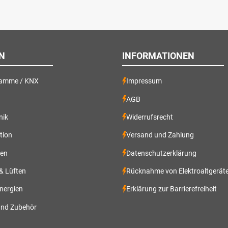
N
INFORMATIONEN
ramme / KNX
Impressum
AGB
nik
Widerrufsrecht
ation
Versand und Zahlung
gen
Datenschutzerklärung
 & Lüften
Rücknahme von Elektroaltgerät
nergien
Erklärung zur Barrierefreiheit
und Zubehör