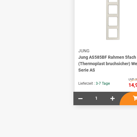
JUNG
Jung AS585BF Rahmen 5fach
(Thermoplast bruchsicher) W
Serie AS
UVP:
3
Lieferzeit :
3-7 Tage
14,