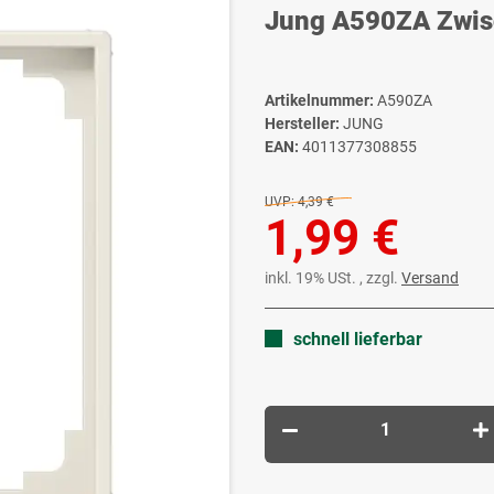
Jung A590ZA Zwisc
Artikelnummer:
A590ZA
Hersteller:
JUNG
EAN:
4011377308855
UVP:
4,39 €
1,99 €
inkl. 19% USt. , zzgl.
Versand
schnell lieferbar