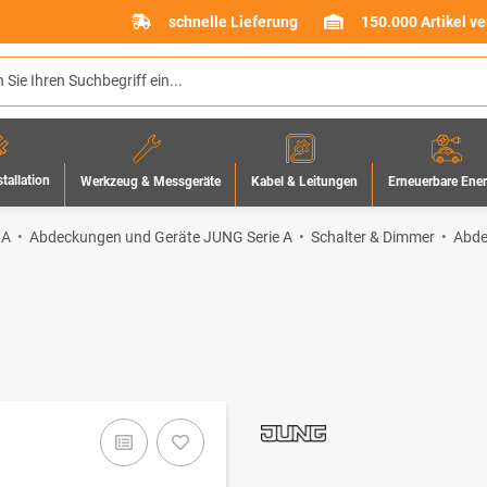
schnelle Lieferung
150.000 Artikel v
stallation
Werkzeug & Messgeräte
Erneuerbare Ene
Kabel & Leitungen
 A
Abdeckungen und Geräte JUNG Serie A
Schalter & Dimmer
Abd