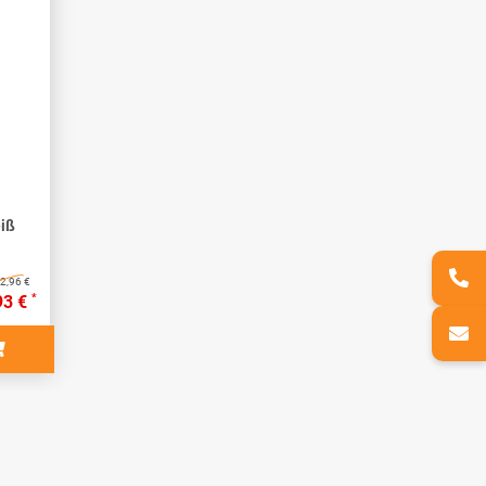
eiß
2,96 €
*
93 €