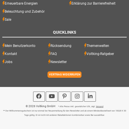
Erneuerbare Energien
Erklärung zur Barrierefreiheit
Beleuchtung und Zubehör
Sale
QUICKLINKS
Mein Benutzerkonto
Rücksendung
Themenwelten
Kontakt
FAQ
Voltking-Ratgeber
Jobs
Newsletter
VERTRAG WIDERRUFEN
© 2026 Voltking GmbH
* Alle Preise inkl. gesetzlicher USt., zzgl.
Versand
** Der Willkommensgutschein ist nur einmal bei Neuanmeldung für den Newsletter und ab einem Mindestbestellwert von 100,00 € 30
Tage gültig. Er ist nicht mit anderen Rabattaktionen kombinierbar sowie Bar auszahlbar.