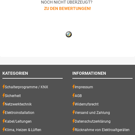
NOCH NICHT ÜBERZEUGT?
ZU DEN BEWERTUNGEN!
KATEGORIEN
INFORMATIONEN
Schalterprogramme / KNX
Impressum
Sicherheit
AGB
Netzwerktechnik
Widerrufsrecht
Elektroinstallation
Versand und Zahlung
Kabel/Leitungen
Datenschutzerklärung
Klima, Heizen & Lüften
Rücknahme von Elektroaltgeräten