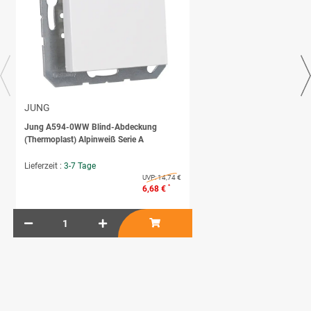
JUNG
Jung A594-0WW Blind-Abdeckung
(Thermoplast) Alpinweiß Serie A
Lieferzeit :
3-7 Tage
UVP:
14,74 €
*
6,68 €