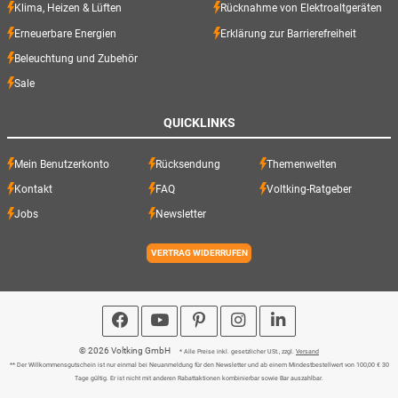
Klima, Heizen & Lüften
Rücknahme von Elektroaltgeräten
Erneuerbare Energien
Erklärung zur Barrierefreiheit
Beleuchtung und Zubehör
Sale
QUICKLINKS
Mein Benutzerkonto
Rücksendung
Themenwelten
Kontakt
FAQ
Voltking-Ratgeber
Jobs
Newsletter
VERTRAG WIDERRUFEN
© 2026 Voltking GmbH
* Alle Preise inkl. gesetzlicher USt., zzgl.
Versand
** Der Willkommensgutschein ist nur einmal bei Neuanmeldung für den Newsletter und ab einem Mindestbestellwert von 100,00 € 30
Tage gültig. Er ist nicht mit anderen Rabattaktionen kombinierbar sowie Bar auszahlbar.