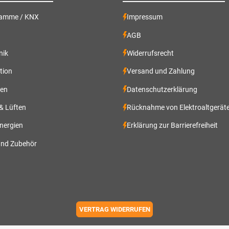
ramme / KNX
Impressum
AGB
nik
Widerrufsrecht
ation
Versand und Zahlung
gen
Datenschutzerklärung
 & Lüften
Rücknahme von Elektroaltgerät
nergien
Erklärung zur Barrierefreiheit
und Zubehör
VERTRAG WIDERRUFEN