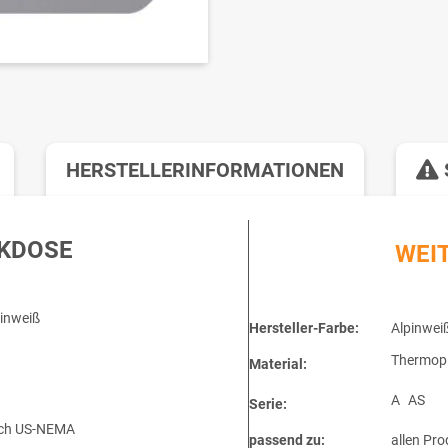
HERSTELLERINFORMATIONEN
CKDOSE
WEI
inweiß
Hersteller-Farbe:
Alpinwei
Thermopl
Material:
A
AS
Serie:
nach US-NEMA
passend zu:
allen Pro