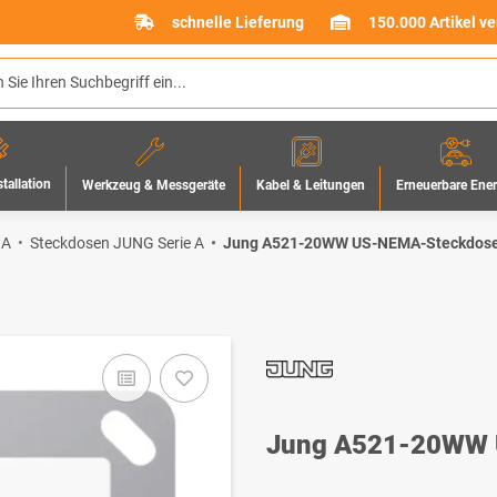
schnelle Lieferung
150.000 Artikel v
stallation
Werkzeug & Messgeräte
Erneuerbare Ene
Kabel & Leitungen
 A
Steckdosen JUNG Serie A
Jung A521-20WW US-NEMA-Steckdose 
Jung A521-20WW U