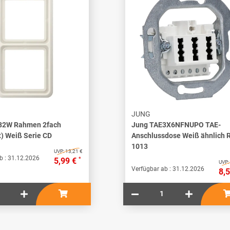
JUNG
82W Rahmen 2fach
Jung TAE3X6NFNUPO TAE-
t) Weiß Serie CD
Anschlussdose Weiß ähnlich 
1013
UVP:
13,21 €
b :
31.12.2026
*
5,99 €
UVP:
Verfügbar ab :
31.12.2026
8,