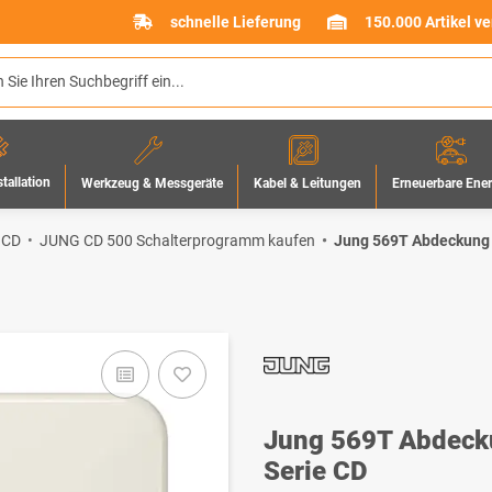
schnelle Lieferung
150.000 Artikel v
stallation
Werkzeug & Messgeräte
Erneuerbare Ene
Kabel & Leitungen
 CD
JUNG CD 500 Schalterprogramm kaufen
Jung 569T Abdeckung 
Jung 569T Abdecku
Serie CD