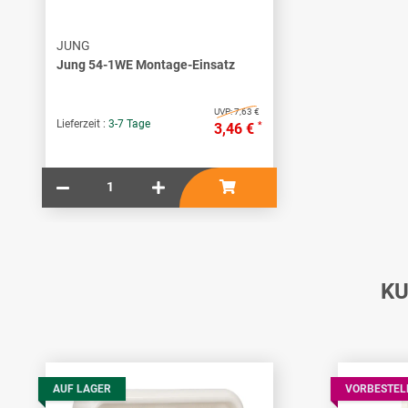
JUNG
Jung 54-1WE Montage-Einsatz
UVP:
7,63 €
Lieferzeit :
3-7 Tage
*
3,46 €
KU
AUF LAGER
VORBESTEL