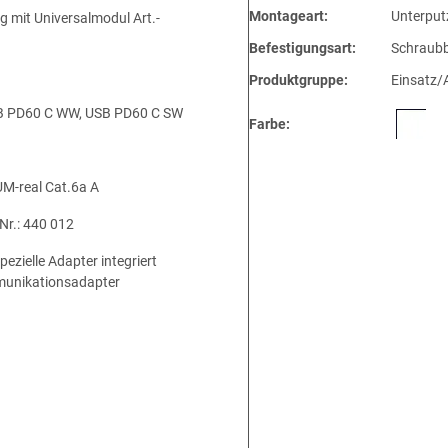
Montageart:
Unterput
 mit Universalmodul Art.-
Befestigungsart:
Schraubb
Produktgruppe:
Einsatz/
USB PD60 C WW, USB PD60 C SW
Farbe:
UM-real Cat.6a A
Nr.: 440 012
zielle Adapter integriert
mmunikationsadapter