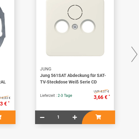
JUNG
Jung 561SAT Abdeckung für SAT-
RAL
TV-Steckdose Weiß Serie CD
UVP:
8,07 €
Lieferzeit :
2-3 Tage
*
3,66 €
18,83 €
*
53 €