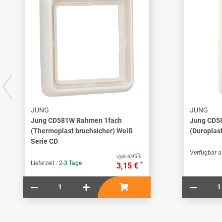
JUNG
JUNG
Jung CD581W Rahmen 1fach
Jung CD5
(Thermoplast bruchsicher) Weiß
(Duroplas
Serie CD
Verfügbar a
UVP:
6,95 €
Lieferzeit :
2-3 Tage
*
3,15 €