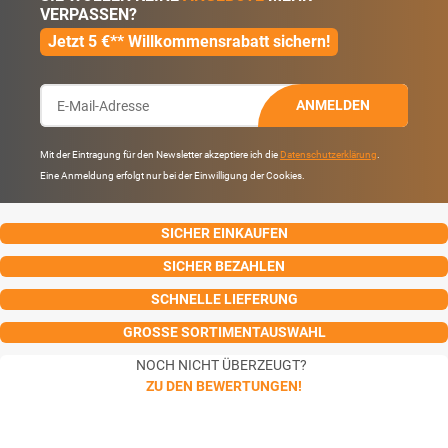
VERPASSEN?
Jetzt 5 €** Willkommensrabatt sichern!
ANMELDEN
Mit der Eintragung für den Newsletter akzeptiere ich die
Datenschutzerklärung
.
Eine Anmeldung erfolgt nur bei der Einwilligung der Cookies.
SICHER EINKAUFEN
SICHER BEZAHLEN
SCHNELLE LIEFERUNG
GROSSE SORTIMENTAUSWAHL
NOCH NICHT ÜBERZEUGT?
ZU DEN BEWERTUNGEN!