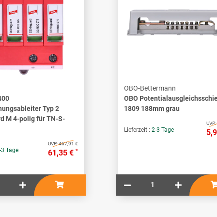
OBO-Bettermann
400
OBO Potentialausgleichsschi
ungsableiter Typ 2
1809 188mm grau
 M 4-polig für TN-S-
UVP:
Lieferzeit :
2-3 Tage
5,
UVP:
467,91 €
-3 Tage
*
61,35 €