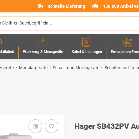
schnelle Lieferung
150.000 Artikel v
stallation
Werkzeug & Messgeräte
Erneuerbare Ene
Kabel & Leitungen
zgeräte
Modulargeräte
Schalt- und Meldegeräte
Schalter und Tast
Hager SB432PV Au