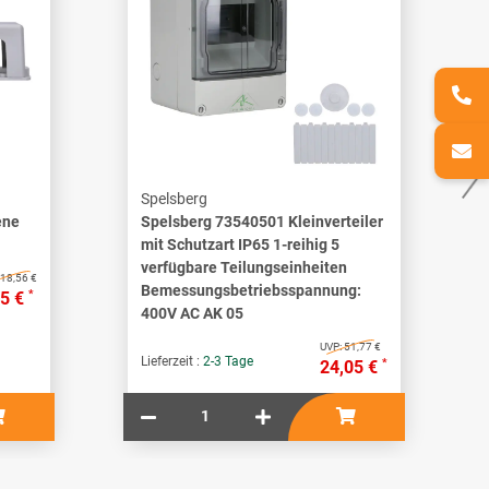
Spelsberg
ene
Spelsberg 73540501 Kleinverteiler
mit Schutzart IP65 1-reihig 5
verfügbare Teilungseinheiten
18,56 €
Bemessungsbetriebsspannung:
*
95 €
400V AC AK 05
UVP:
51,77 €
Lieferzeit :
2-3 Tage
*
24,05 €