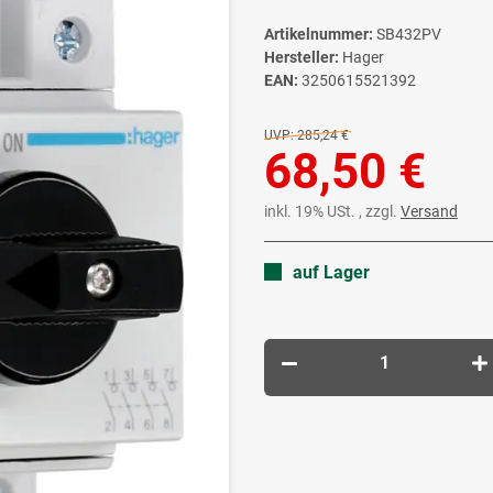
Artikelnummer:
SB432PV
Hersteller:
Hager
EAN:
3250615521392
UVP:
285,24 €
68,50 €
inkl. 19% USt. , zzgl.
Versand
auf Lager