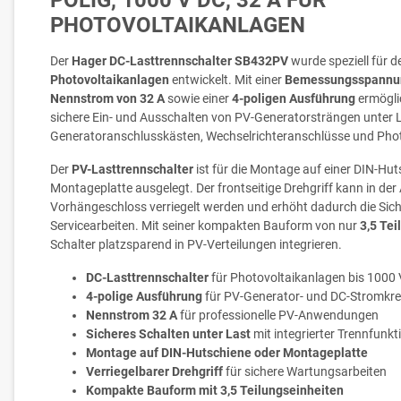
POLIG, 1000 V DC, 32 A FÜR
PHOTOVOLTAIKANLAGEN
Der
Hager DC-Lasttrennschalter SB432PV
wurde speziell für d
Photovoltaikanlagen
entwickelt. Mit einer
Bemessungsspannung
Nennstrom von 32 A
sowie einer
4-poligen Ausführung
ermögli
sichere Ein- und Ausschalten von PV-Generatorsträngen unter Las
Generatoranschlusskästen, Wechselrichteranschlüsse und Phot
Der
PV-Lasttrennschalter
ist für die Montage auf einer DIN-Huts
Montageplatte ausgelegt. Der frontseitige Drehgriff kann in der
Vorhängeschloss verriegelt werden und erhöht dadurch die Sich
Servicearbeiten. Mit seiner kompakten Bauform von nur
3,5 Tei
Schalter platzsparend in PV-Verteilungen integrieren.
DC-Lasttrennschalter
für Photovoltaikanlagen bis 1000
4-polige Ausführung
für PV-Generator- und DC-Stromkre
Nennstrom 32 A
für professionelle PV-Anwendungen
Sicheres Schalten unter Last
mit integrierter Trennfunkt
Montage auf DIN-Hutschiene oder Montageplatte
Verriegelbarer Drehgriff
für sichere Wartungsarbeiten
Kompakte Bauform mit 3,5 Teilungseinheiten