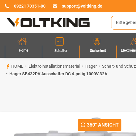
09221 70351-00
support@voltking.de
Home
Elektroin
Sicherheit
Schalter
HOME
Elektroinstallationsmaterial
Hager
Schalt- und Schut
Hager SB432PV Ausschalter DC 4-polig 1000V 32A
360° ANSICHT