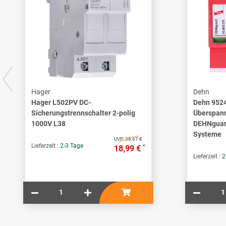
Hager
Dehn
Hager L502PV DC-
Dehn 952
Sicherungstrennschalter 2-polig
Überspann
1000V L38
DEHNguard
Systeme
UVP:
38,67 €
Lieferzeit :
2-3 Tage
*
18,99 €
Lieferzeit :
2