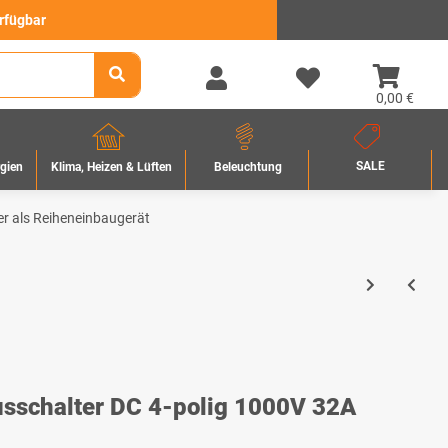
erfügbar
0,00 €
SALE
rgien
Beleuchtung
Klima, Heizen & Lüften
er als Reiheneinbaugerät
sschalter DC 4-polig 1000V 32A