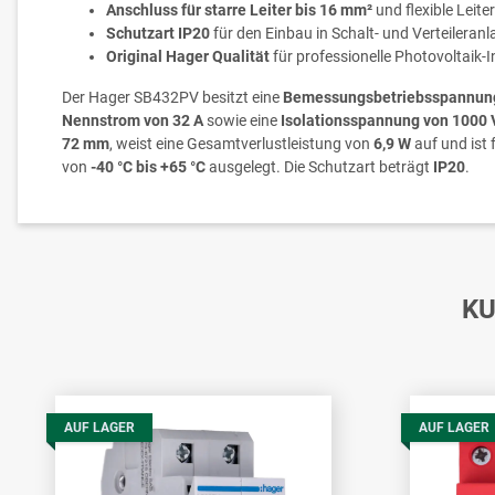
Anschluss für starre Leiter bis 16 mm²
und flexible Leite
Schutzart IP20
für den Einbau in Schalt- und Verteileran
Original Hager Qualität
für professionelle Photovoltaik-I
Der Hager SB432PV besitzt eine
Bemessungsbetriebsspannung
Nennstrom von 32 A
sowie eine
Isolationsspannung von 1000 
72 mm
, weist eine Gesamtverlustleistung von
6,9 W
auf und ist
von
-40 °C bis +65 °C
ausgelegt. Die Schutzart beträgt
IP20
.
KU
AUF LAGER
AUF LAGER