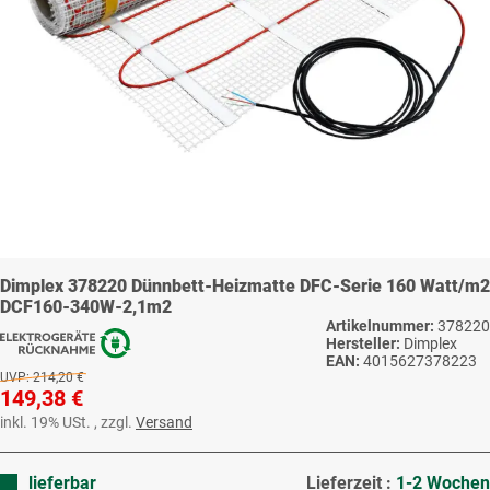
Dimplex 378220 Dünnbett-Heizmatte DFC-Serie 160 Watt/m2
DCF160-340W-2,1m2
Artikelnummer:
378220
Hersteller:
Dimplex
EAN:
4015627378223
UVP:
214,20 €
149,38 €
inkl. 19% USt. , zzgl.
Versand
lieferbar
Lieferzeit :
1-2 Wochen