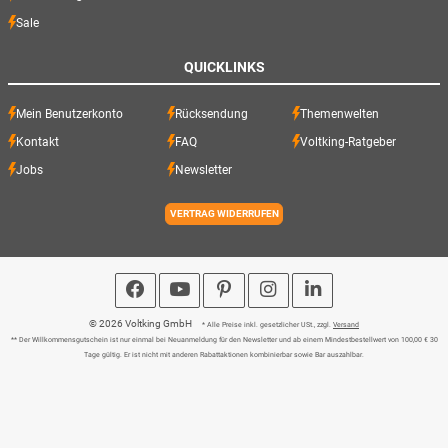
Sale
QUICKLINKS
Mein Benutzerkonto
Rücksendung
Themenwelten
Kontakt
FAQ
Voltking-Ratgeber
Jobs
Newsletter
VERTRAG WIDERRUFEN
© 2026 Voltking GmbH
* Alle Preise inkl. gesetzlicher USt., zzgl.
Versand
** Der Willkommensgutschein ist nur einmal bei Neuanmeldung für den Newsletter und ab einem Mindestbestellwert von 100,00 € 30
Tage gültig. Er ist nicht mit anderen Rabattaktionen kombinierbar sowie Bar auszahlbar.