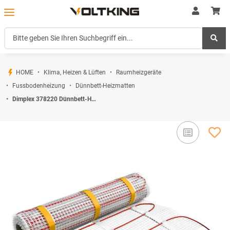
HOME
Klima, Heizen & Lüften
Raumheizgeräte
Fussbodenheizung
Dünnbett-Heizmatten
Dimplex 378220 Dünnbett-Heizmatte DFC-Serie 160 Watt/m2 DCF160-340W-2,1m2