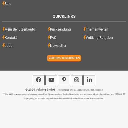
Sale
QUICKLINKS
Mein Benutzerkonto
Rücksendung
Themenwelten
Kontakt
FAQ
Voltking-Ratgeber
Jobs
Newsletter
VERTRAG WIDERRUFEN
© 2026 Voltking GmbH
* Alle Preise inkl. gesetzlicher USt., zzgl.
Versand
** Der Willkommensgutschein ist nur einmal bei Neuanmeldung für den Newsletter und ab einem Mindestbestellwert von 100,00 € 30
Tage gültig. Er ist nicht mit anderen Rabattaktionen kombinierbar sowie Bar auszahlbar.