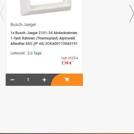
Busch-Jaeger
1x
Busch-Jaeger 2101-34 Abdeckrahmen
1-fach Rahmen (Thermoplast) Alpinweiß
Allwetter 44® (IP 44) 2CKA001730A0191
Lieferzeit :
2-3 Tage
UVP:
15,24 €
*
7,70 €