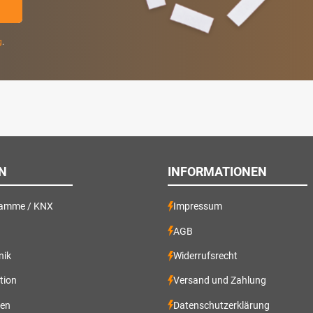
g
.
N
INFORMATIONEN
ramme / KNX
Impressum
AGB
nik
Widerrufsrecht
ation
Versand und Zahlung
gen
Datenschutzerklärung