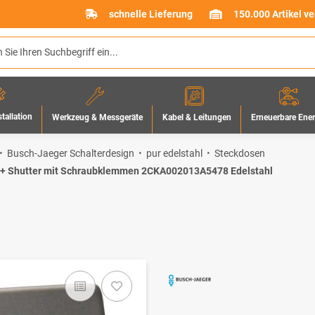
schnelle Lieferung
150.000 Artikel v
stallation
Werkzeug & Messgeräte
Erneuerbare Ene
Kabel & Leitungen
Busch-Jaeger Schalterdesign
pur edelstahl
Steckdosen
+ Shutter mit Schraubklemmen 2CKA002013A5478 Edelstahl