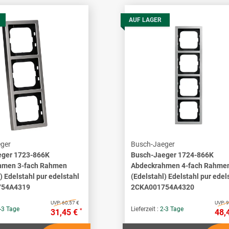
AUF LAGER
ger
Busch-Jaeger
eger 1723-866K
Busch-Jaeger 1724-866K
hmen 3-fach Rahmen
Abdeckrahmen 4-fach Rahme
) Edelstahl pur edelstahl
(Edelstahl) Edelstahl pur edel
754A4319
2CKA001754A4320
UVP:
60,57 €
UVP:
9
-3 Tage
Lieferzeit :
2-3 Tage
*
31,45 €
48,