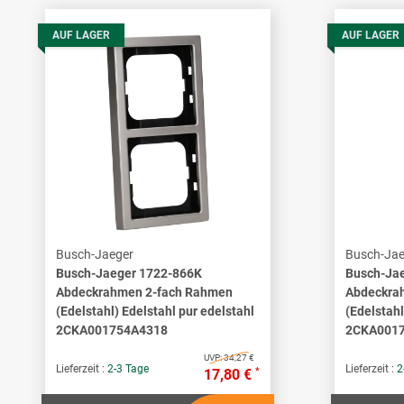
AUF LAGER
AUF LAGER
Busch-Jaeger
Busch-Jae
Busch-Jaeger 1722-866K
Busch-Ja
Abdeckrahmen 2-fach Rahmen
Abdeckra
(Edelstahl) Edelstahl pur edelstahl
(Edelstahl
2CKA001754A4318
2CKA001
UVP:
34,27 €
Lieferzeit :
2-3 Tage
Lieferzeit :
2
*
17,80 €