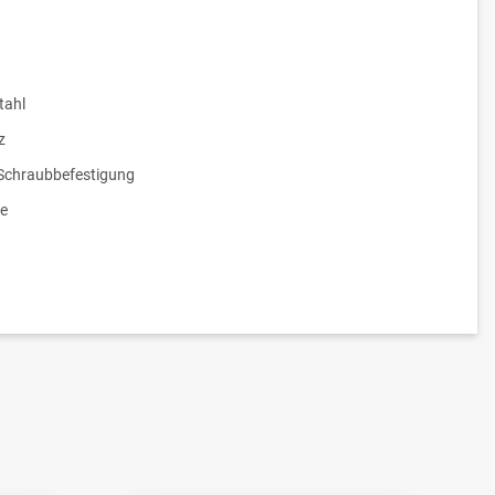
tahl
z
/Schraubbefestigung
e