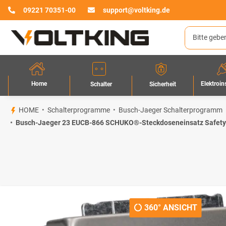
09221 70351-00
support@voltking.de
Home
Elektroin
Sicherheit
Schalter
HOME
Schalterprogramme
Busch-Jaeger Schalterprogramm
Busch-Jaeger 23 EUCB-866 SCHUKO®-Steckdoseneinsatz Safety
360° ANSICHT