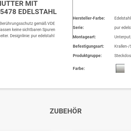
HUTTER MIT
5478 EDELSTAHL
Hersteller-Farbe:
Edelstahl
m Berührungsschutz gemäß VDE
Serie:
pur edels
rlassen keine sichtbaren Spuren
ter. Designlinie: pur edelstahl
Montageart:
Unterput
Befestigungsart:
Krallen-
Produktgruppe:
Steckdos
Farbe:
ZUBEHÖR