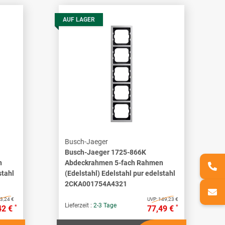
AUF LAGER
Busch-Jaeger
Busch-Jaeger 1725-866K
n
Abdeckrahmen 5-fach Rahmen
stahl
(Edelstahl) Edelstahl pur edelstahl
2CKA001754A4321
3,24 €
UVP:
149,23 €
Lieferzeit :
2-3 Tage
*
*
42 €
77,49 €