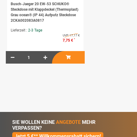
Busch-Jaeger 20 EW-53 SCHUKO®
Steckdose mit Klappdeckel (Thermoplast)
Grau ocean® (IP 44) Aufputz Steckdose
2CKA002083A0817
Lieferzeit :
2-3 Tage
UVP:
17,17 €
*
7,75 €
SIE WOLLEN KEINE
ANGEBOTE
MEHR
VERPASSEN?
Jetzt 5 €** Willkommensrabatt sichern!