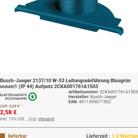
Busch-Jaeger 2137/10 W-53 Leitungseinführung Blaugrün
ocean® (IP 44) Aufputz 2CKA001761A1503
Artikelnummer:
2CKA001761A1503
Hersteller:
Busch-Jaeger
EAN:
4011395071502
UVP:
5,59 €
2,58 €
inkl. 19% USt. , zzgl.
Versand
lieferbar
Lieferzeit :
1-2 Wochen