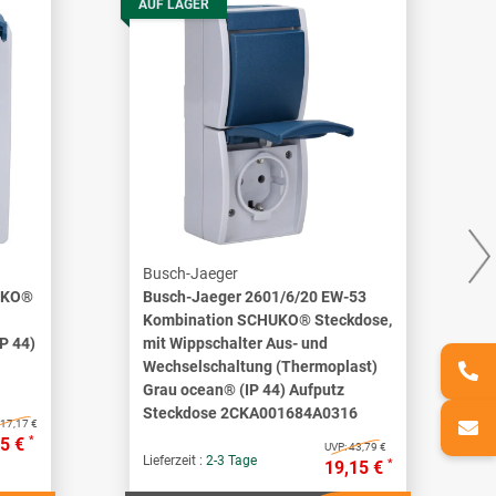
AUF LAGER
Busch-Jaeger
UKO®
Busch-Jaeger 2601/6/20 EW-53
Kombination SCHUKO® Steckdose,
P 44)
mit Wippschalter Aus- und
Wechselschaltung (Thermoplast)
Grau ocean® (IP 44) Aufputz
Steckdose 2CKA001684A0316
17,17 €
*
75 €
UVP:
43,79 €
Lieferzeit :
2-3 Tage
*
19,15 €