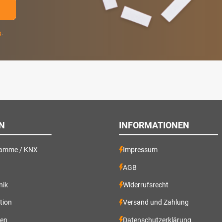
g
.
N
INFORMATIONEN
ramme / KNX
Impressum
AGB
nik
Widerrufsrecht
ation
Versand und Zahlung
gen
Datenschutzerklärung