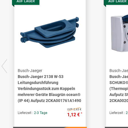
AUF LAGER
AUF LAGER
Busch-Jaeger
Busch-Jae
Busch-Jaeger 2138 W-53
Busch-Jae
Leitungsdurchführung
SCHUKO® 
Verbindungsstück zum Koppeln
(Thermopl
mehrerer Geräte Blaugrün ocean®
Aufputz S
(IP 44) Aufputz 2CKA001761A1490
2CKA002
UVP:
2,43 €
Lieferzeit :
2-3 Tage
Lieferzeit :
2
*
1,12 €