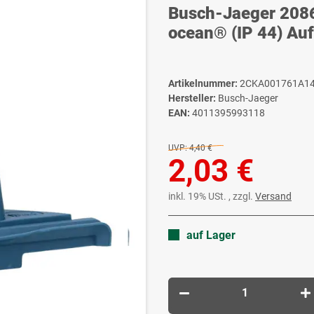
Busch-Jaeger 208
ocean® (IP 44) A
Artikelnummer:
2CKA001761A1
Hersteller:
Busch-Jaeger
EAN:
4011395993118
UVP:
4,40 €
2,03 €
inkl. 19% USt. , zzgl.
Versand
auf Lager