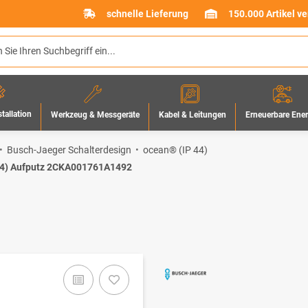
schnelle Lieferung
150.000 Artikel v
stallation
Werkzeug & Messgeräte
Erneuerbare Ene
Kabel & Leitungen
Busch-Jaeger Schalterdesign
ocean® (IP 44)
 44) Aufputz 2CKA001761A1492