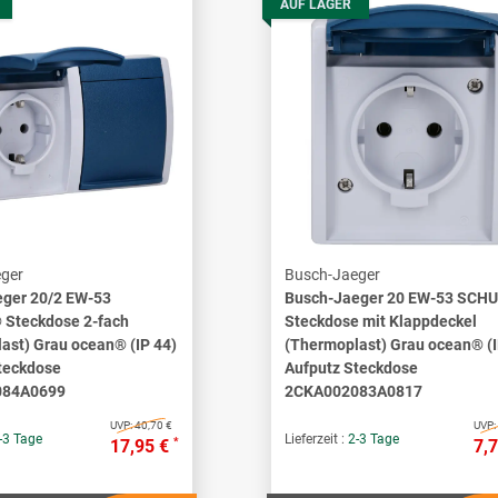
AUF LAGER
ger
Busch-Jaeger
ger 20/2 EW-53
Busch-Jaeger 20 EW-53 SCH
Steckdose 2-fach
Steckdose mit Klappdeckel
ast) Grau ocean® (IP 44)
(Thermoplast) Grau ocean® (I
teckdose
Aufputz Steckdose
084A0699
2CKA002083A0817
UVP:
40,70 €
UVP:
-3 Tage
Lieferzeit :
2-3 Tage
*
17,95 €
7,