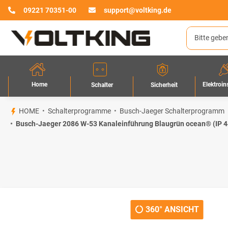
09221 70351-00
support@voltking.de
Home
Elektroin
Sicherheit
Schalter
HOME
Schalterprogramme
Busch-Jaeger Schalterprogramm
Busch-Jaeger 2086 W-53 Kanaleinführung Blaugrün ocean® (IP
360° ANSICHT