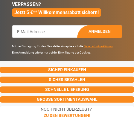
VERPASSEN?
Jetzt 5 €** Willkommensrabatt sichern!
ANMELDEN
Mit der Eintragung für den Newsletter akzeptiere ich die
Datenschutzerklärung
.
Eine Anmeldung erfolgt nur bei der Einwilligung der Cookies.
SICHER EINKAUFEN
SICHER BEZAHLEN
SCHNELLE LIEFERUNG
GROSSE SORTIMENTAUSWAHL
NOCH NICHT ÜBERZEUGT?
ZU DEN BEWERTUNGEN!