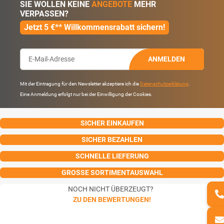
SIE WOLLEN KEINE
ANGEBOTE
MEHR
VERPASSEN?
Jetzt 5 €** Willkommensrabatt sichern!
ANMELDEN
Mit der Eintragung für den Newsletter akzeptiere ich die
Datenschutzerklärung
.
Eine Anmeldung erfolgt nur bei der Einwilligung der Cookies.
SICHER EINKAUFEN
SICHER BEZAHLEN
SCHNELLE LIEFERUNG
GROSSE SORTIMENTAUSWAHL
NOCH NICHT ÜBERZEUGT?
ZU DEN BEWERTUNGEN!