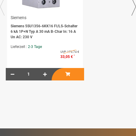
Siemens
Siemens 5SU1356-6KK16 FI/LS-Schalter
6 kA 1P+N Typ A 30 mA B-Char In: 16 A
Un AC: 230 V
Lieferzeit :
2-3 Tage
UVP:
173,74 €
*
33,05 €