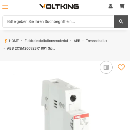
HOME
Elektroinstallationsmaterial
ABB
Trennschalter
ABB 2CSM200923R1801 Sicherungs-Trennschalter 1Pol 32A für Sicherungseinsatz 103 x 38mm (AC-22