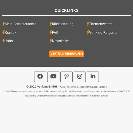
QUICKLINKS
Mein Benutzerkonto
Rücksendung
Themenwelten
Kontakt
FAQ
Voltking-Ratgeber
Jobs
Newsletter
VERTRAG WIDERRUFEN
© 2026 Voltking GmbH
* Alle Preise inkl. gesetzlicher USt., zzgl.
Versand
** Der Willkommensgutschein ist nur einmal bei Neuanmeldung für den Newsletter und ab einem Mindestbestellwert von 100,00 € 30
Tage gültig. Er ist nicht mit anderen Rabattaktionen kombinierbar sowie Bar auszahlbar.