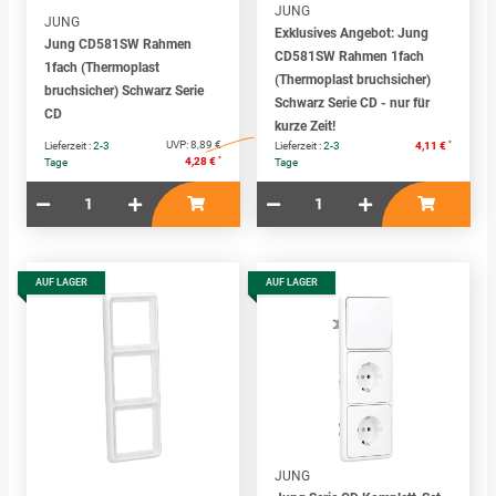
JUNG
JUNG
Exklusives Angebot: Jung
Jung CD581SW Rahmen
CD581SW Rahmen 1fach
1fach (Thermoplast
(Thermoplast bruchsicher)
bruchsicher) Schwarz Serie
Schwarz Serie CD - nur für
CD
kurze Zeit!
UVP:
8,89 €
*
Lieferzeit :
2-3
Lieferzeit :
2-3
4,11 €
*
4,28 €
Tage
Tage
AUF LAGER
AUF LAGER
JUNG