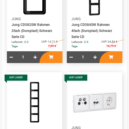
JUNG
JUNG
Jung CD582SW Rahmen
Jung CD584SW Rahmen
2fach (Duroplast) Schwarz
4fach (Duroplast) Schwarz
Serie CD
Serie CD
UVP:
14,71 €
UVP:
34,86 €
Lieferzeit :
2-3
Lieferzeit :
2-3
*
*
7,09 €
16,79 €
Tage
Tage
AUF LAGER
AUF LAGER
JUNG