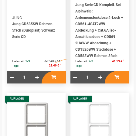
Jung Serie CD Komplett-Set
Alpinweiß:
Antennensteckdose 4-Loch +
JUNG
Jung CD585SW Rahmen
CD561-4SAT2WW
5fach (Duroplast) Schwarz
Abdeckung + Cat.6A iso-
Serie CD
Anschlussdose + CD569-
2UAWW Abdeckung +
CD1520WW Steckdose +
CD583WW Rahmen 3fach
UVP:
48,75 €
*
Lieferzeit :
2-3
Lieferzeit :
2-3
41,19 €
*
23,49 €
Tage
Tage
AUF LAGER
AUF LAGER