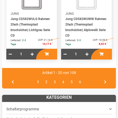
JUNG
JUNG
Jung CD582WULG Rahmen
Jung CD582WUWW Rahmen
2fach (Thermoplast
2fach (Thermoplast
bruchsicher) Lichtgrau Serie
bruchsicher) Alpinweiß Serie
CD
CD
UVP:
21,10 €
UVP:
18,59 €
Lieferzeit :
2-3
Lieferzeit :
2-3
*
*
10,17 €
8,42 €
Tage
Tage
Artikel 1 - 20 von 108
1
2
3
4
5
6
KATEGORIEN
Schalterprogramme