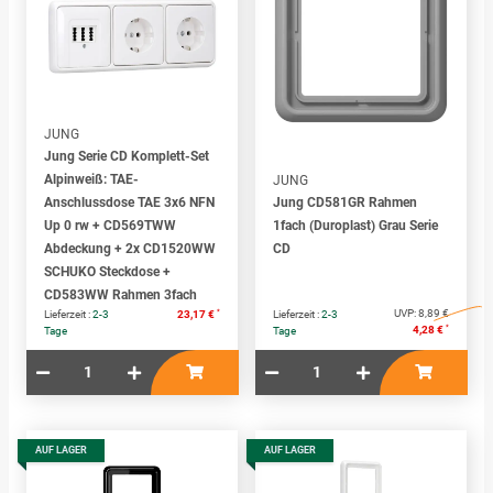
JUNG
Jung Serie CD Komplett-Set
Alpinweiß: TAE-
JUNG
Anschlussdose TAE 3x6 NFN
Jung CD581GR Rahmen
Up 0 rw + CD569TWW
1fach (Duroplast) Grau Serie
Abdeckung + 2x CD1520WW
CD
SCHUKO Steckdose +
CD583WW Rahmen 3fach
*
UVP:
8,89 €
Lieferzeit :
2-3
23,17 €
Lieferzeit :
2-3
*
4,28 €
Tage
Tage
AUF LAGER
AUF LAGER