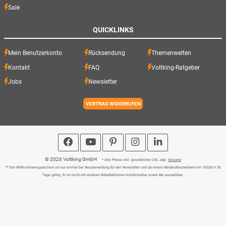
Sale
QUICKLINKS
Mein Benutzerkonto
Rücksendung
Themenwelten
Kontakt
FAQ
Voltking-Ratgeber
Jobs
Newsletter
VERTRAG WIDERRUFEN
© 2026 Voltking GmbH
* Alle Preise inkl. gesetzlicher USt., zzgl.
Versand
** Der Willkommensgutschein ist nur einmal bei Neuanmeldung für den Newsletter und ab einem Mindestbestellwert von 100,00 € 30
Tage gültig. Er ist nicht mit anderen Rabattaktionen kombinierbar sowie Bar auszahlbar.