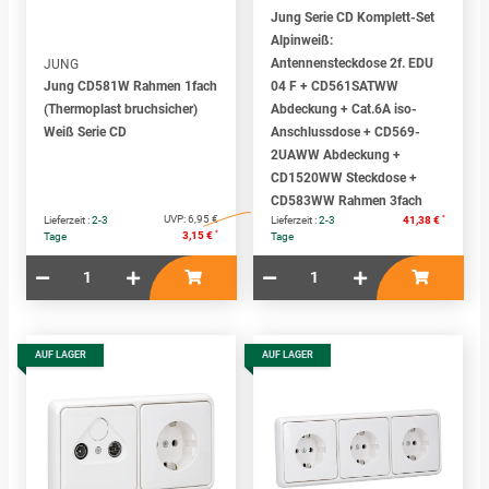
Jung Serie CD Komplett-Set
Alpinweiß:
Antennensteckdose 2f. EDU
JUNG
Jung CD581W Rahmen 1fach
04 F + CD561SATWW
(Thermoplast bruchsicher)
Abdeckung + Cat.6A iso-
Weiß Serie CD
Anschlussdose + CD569-
2UAWW Abdeckung +
CD1520WW Steckdose +
CD583WW Rahmen 3fach
UVP:
6,95 €
*
Lieferzeit :
2-3
Lieferzeit :
2-3
41,38 €
*
3,15 €
Tage
Tage
AUF LAGER
AUF LAGER