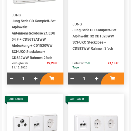
JUNG
Jung Serie CD Komplett-Set
JUNG
Alpinweiß:
Jung Serie CD Komplett-Set
Antennensteckdose 2f. EDU
Alpinweiß: 3x CD1520WW
04 F + CD561SATWW
SCHUKO Steckdose +
Abdeckung + CD1520WW
CD583WW Rahmen 3fach
SCHUKO Steckdose +
CD582WW Rahmen 2fach
*
*
Verfügbar ab :
22,23 €
Lieferzeit :
2-3
21,13 €
31.12.2026
Tage
AUF LAGER
AUF LAGER