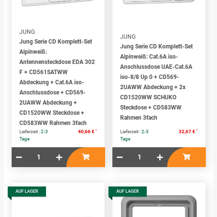
JUNG
JUNG
Jung Serie CD Komplett-Set
Jung Serie CD Komplett-Set
Alpinweiß:
Alpinweiß: Cat.6A iso-
Antennensteckdose EDA 302
Anschlussdose UAE-Cat.6A
F + CD561SATWW
iso-8/8 Up 0 + CD569-
Abdeckung + Cat.6A iso-
2UAWW Abdeckung + 2x
Anschlussdose + CD569-
CD1520WW SCHUKO
2UAWW Abdeckung +
Steckdose + CD583WW
CD1520WW Steckdose +
Rahmen 3fach
CD583WW Rahmen 3fach
*
*
Lieferzeit :
2-3
40,66 €
Lieferzeit :
2-3
32,67 €
Tage
Tage
AUF LAGER
AUF LAGER