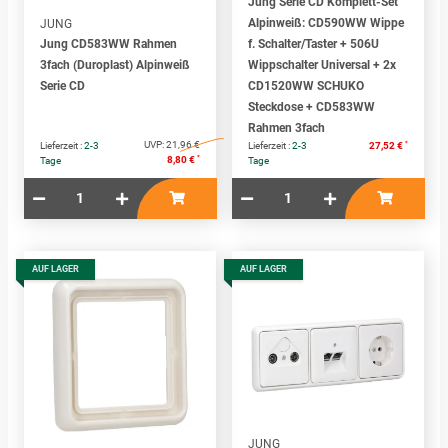
Jung Serie CD Komplett-Set
Alpinweiß: CD590WW Wippe
JUNG
Jung CD583WW Rahmen
f. Schalter/Taster + 506U
3fach (Duroplast) Alpinweiß
Wippschalter Universal + 2x
Serie CD
CD1520WW SCHUKO
Steckdose + CD583WW
Rahmen 3fach
UVP:
21,96 €
*
Lieferzeit :
2-3
Lieferzeit :
2-3
27,52 €
*
8,80 €
Tage
Tage
AUF LAGER
AUF LAGER
JUNG