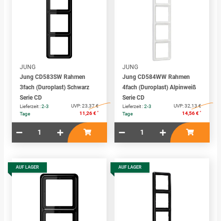
JUNG
JUNG
Jung CD583SW Rahmen
Jung CD584WW Rahmen
3fach (Duroplast) Schwarz
4fach (Duroplast) Alpinweiß
Serie CD
Serie CD
UVP:
23,37 €
UVP:
32,13 €
Lieferzeit :
2-3
Lieferzeit :
2-3
*
*
11,26 €
14,56 €
Tage
Tage
AUF LAGER
AUF LAGER