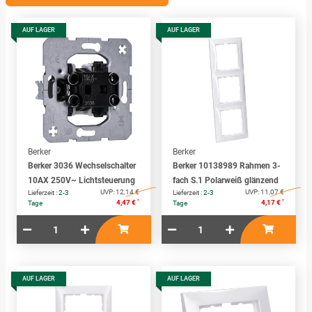
AUF LAGER
AUF LAGER
Berker
Berker
Berker 3036 Wechselschalter
Berker 10138989 Rahmen 3-
10AX 250V~ Lichtsteuerung
fach S.1 Polarweiß glänzend
UVP:
12,14 €
UVP:
11,07 €
Lieferzeit :
2-3
Lieferzeit :
2-3
*
*
4,47 €
4,17 €
Tage
Tage
AUF LAGER
AUF LAGER