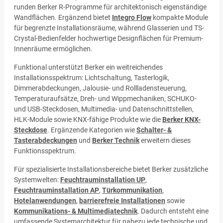
runden Berker R-Programme für architektonisch eigenständige
Wandflächen. Ergänzend bietet
Integro Flow
kompakte Module
für begrenzte Installationsräume, während Glasserien und TS-
Crystal-Bedienfelder hochwertige Designflächen für Premium-
Innenräume ermöglichen.
Funktional unterstützt Berker ein weitreichendes
Installationsspektrum: Lichtschaltung, Tasterlogik,
Dimmerabdeckungen, Jalousie- und Rollladensteuerung,
Temperaturaufsätze, Dreh- und Wippmechaniken, SCHUKO-
und USB-Steckdosen, Multimedia- und Datenschnittstellen,
HLK-Module sowie KNX-fähige Produkte wie die
Berker KNX-
Steckdose
. Ergänzende Kategorien wie
Schalter- &
Tasterabdeckungen
und
Berker Technik
erweitern dieses
Funktionsspektrum.
Für spezialisierte Installationsbereiche bietet Berker zusätzliche
Systemwelten:
Feuchtrauminstallation UP
,
Feuchtrauminstallation AP
,
Türkommunikation
,
Hotelanwendungen
,
barrierefreie Installationen
sowie
Kommunikations- & Multimediatechnik
. Dadurch entsteht eine
umfassende Systemarchitektur für nahezu jede technische und