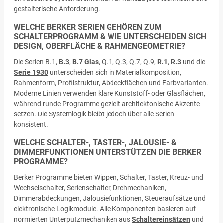
gestalterische Anforderung.
WELCHE BERKER SERIEN GEHÖREN ZUM
SCHALTERPROGRAMM & WIE UNTERSCHEIDEN SICH
DESIGN, OBERFLÄCHE & RAHMENGEOMETRIE?
Die Serien B.1,
B.3
,
B.7 Glas
, Q.1, Q.3, Q.7, Q.9,
R.1
,
R.3
und die
Serie 1930
unterscheiden sich in Materialkomposition,
Rahmenform, Profilstruktur, Abdeckflächen und Farbvarianten.
Moderne Linien verwenden klare Kunststoff- oder Glasflächen,
während runde Programme gezielt architektonische Akzente
setzen. Die Systemlogik bleibt jedoch über alle Serien
konsistent.
WELCHE SCHALTER-, TASTER-, JALOUSIE- &
DIMMERFUNKTIONEN UNTERSTÜTZEN DIE BERKER
PROGRAMME?
Berker Programme bieten Wippen, Schalter, Taster, Kreuz- und
Wechselschalter, Serienschalter, Drehmechaniken,
Dimmerabdeckungen, Jalousiefunktionen, Steueraufsätze und
elektronische Logikmodule. Alle Komponenten basieren auf
normierten Unterputzmechaniken aus
Schaltereinsätzen
und