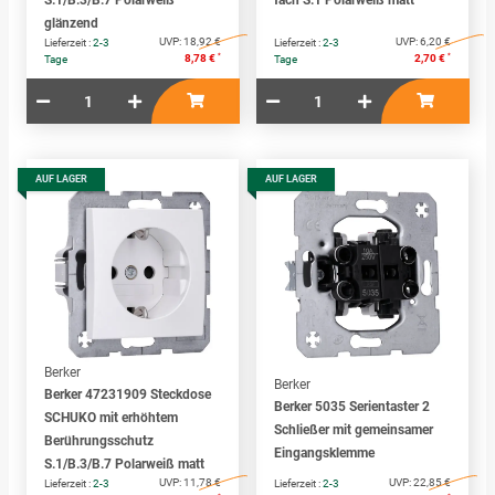
S.1/B.3/B.7 Polarweiß
fach S.1 Polarweiß matt
glänzend
UVP:
18,92 €
UVP:
6,20 €
Lieferzeit :
2-3
Lieferzeit :
2-3
*
*
8,78 €
2,70 €
Tage
Tage
AUF LAGER
AUF LAGER
Berker
Berker
Berker 47231909 Steckdose
Berker 5035 Serientaster 2
SCHUKO mit erhöhtem
Schließer mit gemeinsamer
Berührungsschutz
Eingangsklemme
S.1/B.3/B.7 Polarweiß matt
UVP:
11,78 €
UVP:
22,85 €
Lieferzeit :
2-3
Lieferzeit :
2-3