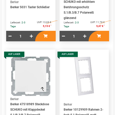
SCHUKO mit erhöhtem
Berker
Berker 5031 Taster Schließer
Berührungsschutz
S.1/B.3/B.7 Polarweiß
glänzend
UVP:
13,69 €
UVP:
11,78 €
Lieferzeit :
2-3
Lieferzeit :
2-3
*
*
5,15 €
5,47 €
Tage
Tage
AUF LAGER
AUF LAGER
Berker
Berker 47518989 Steckdose
Berker
SCHUKO mit Klappdeckel
Berker 10129909 Rahmen 2-