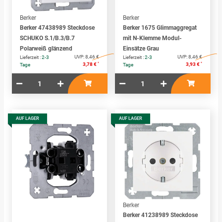
Berker
Berker
Berker 47438989 Steckdose
Berker 1675 Glimmaggregat
SCHUKO S.1/B.3/B.7
mit N-Klemme Modul-
Polarweiß glänzend
Einsätze Grau
UVP:
8,46 €
UVP:
8,46 €
Lieferzeit :
2-3
Lieferzeit :
2-3
*
*
3,78 €
3,93 €
Tage
Tage
AUF LAGER
AUF LAGER
Berker
Berker 41238989 Steckdose