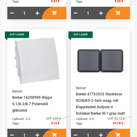
*
*
5,47 €
9,20 €
Tage
Tage
AUF LAGER
AUF LAGER
Berker
Berker
Berker 47753525 Steckdose
Berker 16208989 Wippe
SCHUKO 2-fach waag. mit
S.1/B.3/B.7 Polarweiß
Klappdeckel Aufputz 4
glänzend
Schieber Berker W.1 grau matt
UVP:
4,89 €
UVP:
42,72 €
Lieferzeit :
2-3
Lieferzeit :
2-3
*
*
2,10 €
20,18 €
Tage
Tage