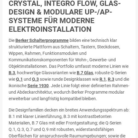
CRYSTAL, INTEGRO FLOW, GLAS-
DESIGN & MODULARE UP-/AP-
SYSTEME FÜR MODERNE
ELEKTROINSTALLATION
Die
Berker Schalterprogramme
bilden eine technisch klar
strukturierte Plattform aus Schaltern, Tastern, Steckdosen,
Wippen, Rahmen, Funktionsmodulen und
Kommunikationskomponenten für Wohn-, Gewerbe- und
Objektinstallationen. Das Portfolio umfasst moderne Linien wie
B.3
, hochwertige Glasvarianten wie
B.7 Glas
, robuste Q-Serien
wie
Q.1
und
Q.3
sowie runde Designklassen wie
R.1
,
R.3
und die
ikonische
Serie 1930
. Jede Linie folgt einer definierten Rahmen-
und Abdeckarchitektur, wodurch Berker Programme modular
erweiterbar und langfristig kompatibel bleiben.
Die Designfamilien decken ein breites Anwendungsspektrum ab:
B.1 mit klarer Linienführung, B.3 mit kontrastbetonten
Materialien, B.7 Glas mit edler Frontgestaltung; die Q-Serien
Q.1, Q.3, Q.7 und Q.9 mit robusten, widerstandsfähigen
Oberflächen für anspruchsvolle Raumumgebungen; sowie die