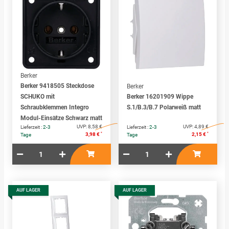
Berker
Berker 9418505 Steckdose
Berker
SCHUKO mit
Berker 16201909 Wippe
Schraubklemmen Integro
S.1/B.3/B.7 Polarweiß matt
Modul-Einsätze Schwarz matt
UVP:
8,58 €
UVP:
4,89 €
Lieferzeit :
2-3
Lieferzeit :
2-3
*
*
3,98 €
2,15 €
Tage
Tage
AUF LAGER
AUF LAGER