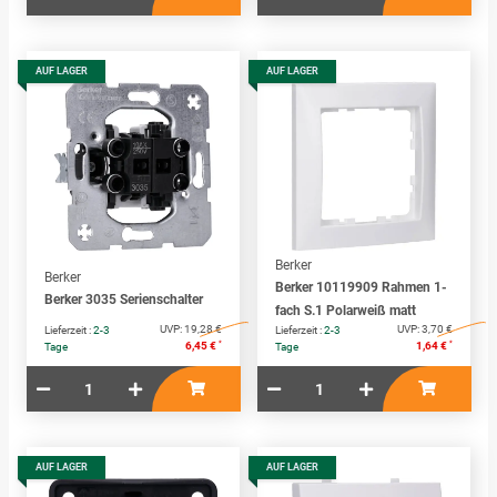
AUF LAGER
AUF LAGER
Berker
Berker
Berker 10119909 Rahmen 1-
Berker 3035 Serienschalter
fach S.1 Polarweiß matt
UVP:
19,28 €
UVP:
3,70 €
Lieferzeit :
2-3
Lieferzeit :
2-3
*
*
6,45 €
1,64 €
Tage
Tage
AUF LAGER
AUF LAGER