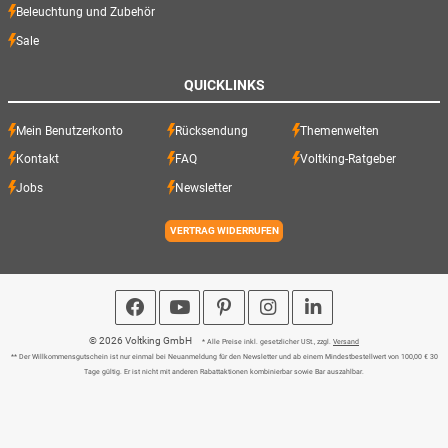
Beleuchtung und Zubehör
Sale
QUICKLINKS
Mein Benutzerkonto
Rücksendung
Themenwelten
Kontakt
FAQ
Voltking-Ratgeber
Jobs
Newsletter
VERTRAG WIDERRUFEN
© 2026 Voltking GmbH
* Alle Preise inkl. gesetzlicher USt., zzgl.
Versand
** Der Willkommensgutschein ist nur einmal bei Neuanmeldung für den Newsletter und ab einem Mindestbestellwert von 100,00 € 30
Tage gültig. Er ist nicht mit anderen Rabattaktionen kombinierbar sowie Bar auszahlbar.