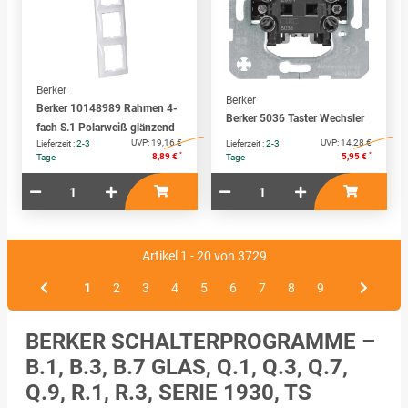
Berker
Berker
Berker 10148989 Rahmen 4-
Berker 5036 Taster Wechsler
fach S.1 Polarweiß glänzend
UVP:
19,16 €
UVP:
14,28 €
Lieferzeit :
2-3
Lieferzeit :
2-3
*
*
8,89 €
5,95 €
Tage
Tage
Artikel 1 - 20 von 3729
1
2
3
4
5
6
7
8
9
BERKER SCHALTERPROGRAMME –
B.1, B.3, B.7 GLAS, Q.1, Q.3, Q.7,
Q.9, R.1, R.3, SERIE 1930, TS