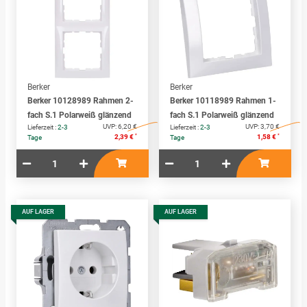
Berker
Berker
Berker 10128989 Rahmen 2-
Berker 10118989 Rahmen 1-
fach S.1 Polarweiß glänzend
fach S.1 Polarweiß glänzend
UVP:
6,20 €
UVP:
3,70 €
Lieferzeit :
2-3
Lieferzeit :
2-3
*
*
2,39 €
1,58 €
Tage
Tage
AUF LAGER
AUF LAGER